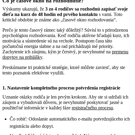
Čo je časové okno na rozhodnutie?
Výskumy ukazujú, že
3 zo 4 rodičov sa rozhodnú zapísať svoje
dieťa na kurz do 48 hodín od prvého kontaktu
s vami. Toto
kritické obdobie je známe ako „časové okno rozhodovania“.
Prečo je tento časový rámec taký dôležitý? Súvisí to s prirodzenou
psychológiou rozhodovania. Keď rodičia aktívne hľadajú kurz, ich
motivácia a sústredenie sú na vrchole. Postupom času táto
počiatočná energia slabne a na rad prichádzajú iné priority.
Zachytenie ich záujmu, kým je čerstvý, je nevyhnutné na
premenu
dopytov na prihlášky
.
Preskúmame tri praktické stratégie, ktoré môžete zaviesť, aby ste
tento poznatok efektívne využili.
1. Nastavenie kompletného procesu potvrdenia registrácie
Uznanie otázky rodiča je len prvým krokom. Aby ste si udržali ich
záujem a vybudovali dôveru, je nevyhnutné poskytovať jasné a
použiteľné informácie v každej fáze
registračného procesu
.
Čo robiť: Odoslanie automatického e-mailu potvrdzujúceho ich
registráciu alebo dopyt.