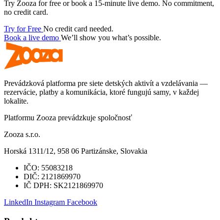
Try Zooza for free or book a 15-minute live demo. No commitment,
no credit card.
Try for Free
No credit card needed.
Book a live demo
We’ll show you what’s possible.
Prevádzková platforma pre siete detských aktivít a vzdelávania —
rezervácie, platby a komunikácia, ktoré fungujú samy, v každej
lokalite.
Platformu Zooza prevádzkuje spoločnosť
Zooza s.r.o.
Horská 1311/12, 958 06 Partizánske, Slovakia
IČO:
55083218
DIČ:
2121869970
IČ DPH:
SK2121869970
LinkedIn
Instagram
Facebook