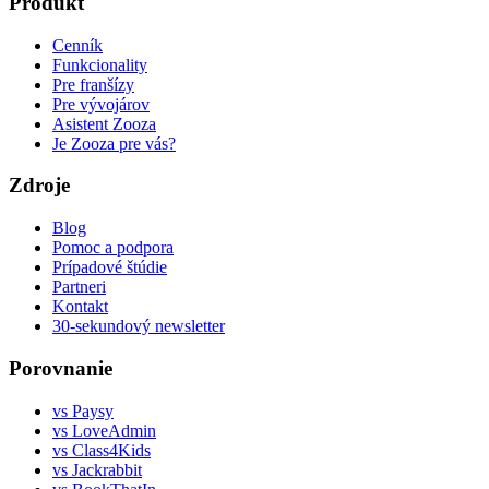
Produkt
Cenník
Funkcionality
Pre franšízy
Pre vývojárov
Asistent Zooza
Je Zooza pre vás?
Zdroje
Blog
Pomoc a podpora
Prípadové štúdie
Partneri
Kontakt
30-sekundový newsletter
Porovnanie
vs Paysy
vs LoveAdmin
vs Class4Kids
vs Jackrabbit