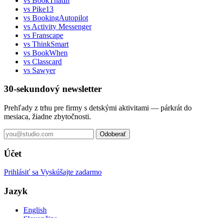
vs BookThatIn
vs Pike13
vs BookingAutopilot
vs Activity Messenger
vs Franscape
vs ThinkSmart
vs BookWhen
vs Classcard
vs Sawyer
30-sekundový newsletter
Prehľady z trhu pre firmy s detskými aktivitami — párkrát do
mesiaca, žiadne zbytočnosti.
Odoberať
Účet
Prihlásiť sa
Vyskúšajte zadarmo
Jazyk
English