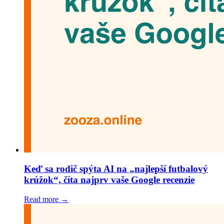
Keď sa rodič spýta AI na „najlepší futbalový
krúžok“, číta najprv vaše Google recenzie
Read more →