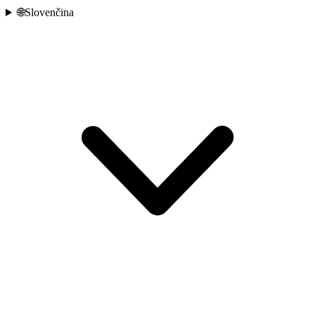
🌐
Slovenčina