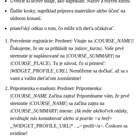
Uveďte kľúčové údaje, ako napríklad: Názov a rozvrh kurzu.
Ďalšie kroky, napríklad príprava materiálov alebo účasť na
súdnom konaní.
priateľský odkaz o tom, čo môže ich dieťa očakávať.
Potvrdenie registrácie: Predmet: Vitajte na
|COURSE_NAME|
!
Ďakujeme, že ste sa prihlásili na
|názov_kurzu|
. Vaše prvé
stretnutie je naplánované na
|COURSE_SUMMARY|
na
|COURSE_PLACE|
. Tu je návod, čo si priniesť:
|WIDGET_PROFILE_URL|
. Nemôžeme sa dočkať, až sa s
vami a vaším dieťaťom zoznámime!
Pripomienka e-mailom: Predmet: Pripomienka:
|COURSE_NAME
Začína zajtra! Pripomíname vám, že prvé
stretnutie
|COURSE_NAME|
sa začína zajtra na
|COURSE_SUMMARY|
mieste:
|Ak máte akékoľvek otázky,
neváhajte nás kontaktovať alebo si pozrite <a href=
„
|WIDGET_PROFILE_URL|* . „> profil</a>. Čoskoro sa
uvidíme!