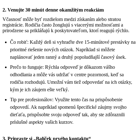
2. Venujte 30 minút denne okamžitým reakciám
Včasnosť môže byť rozdielom medzi získaním alebo stratou
registrácie. Rodičia často žonglujú s viacerými možnosťami a
prirodzene sa prikláňajú k poskytovateľom, ktorí reagujú rýchlo.
Čo robiť: Každý deň si vyhraďte dve 15-minútové prestávky na
prioritné riešenie nových otázok. Napríklad si môžete
naplánovať jeden ranný a druhý popoludňajší časový úsek.
Prečo to funguje: Rýchla odpoveď je dôkazom vášho
odhodlania a môže vás udržať v centre pozornosti, keď sa
rodičia rozhodujú. Umožní vám tiež odpovedať na ich otázky,
kým je ich záujem ešte veľký.
Tip pre profesionálov: Využite tento čas na prispôsobenie
odpovedí. Ak napríklad spomenú špecifické záujmy svojho
dieťaťa, prispôsobte svoju odpoveď tak, aby ste zdôraznili
príslušné aspekty vašich kurzov.
3. Pripravte si „Balíček prvého kontaktu“