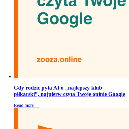
Gdy rodzic pyta AI o „najlepszy klub
piłkarski”, najpierw czyta Twoje opinie Google
Read more →