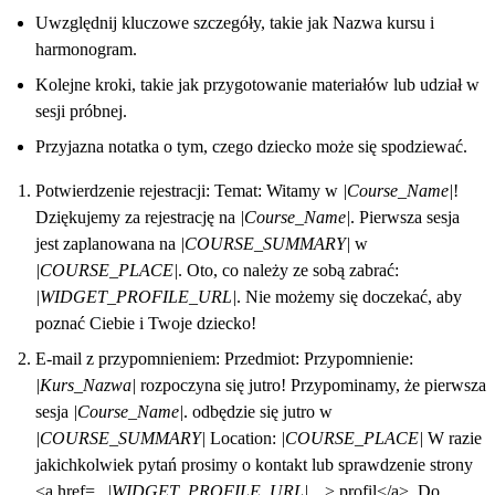
Uwzględnij kluczowe szczegóły, takie jak Nazwa kursu i
harmonogram.
Kolejne kroki, takie jak przygotowanie materiałów lub udział w
sesji próbnej.
Przyjazna notatka o tym, czego dziecko może się spodziewać.
Potwierdzenie rejestracji: Temat: Witamy w
|Course_Name|
!
Dziękujemy za rejestrację na
|Course_Name|
. Pierwsza sesja
jest zaplanowana na
|COURSE_SUMMARY|
w
|COURSE_PLACE|
. Oto, co należy ze sobą zabrać:
|WIDGET_PROFILE_URL|
. Nie możemy się doczekać, aby
poznać Ciebie i Twoje dziecko!
E-mail z przypomnieniem: Przedmiot: Przypomnienie:
|Kurs_Nazwa|
rozpoczyna się jutro! Przypominamy, że pierwsza
sesja
|Course_Name|
. odbędzie się jutro w
|COURSE_SUMMARY|
Location:
|COURSE_PLACE|
W razie
jakichkolwiek pytań prosimy o kontakt lub sprawdzenie strony
<a href= „
|WIDGET_PROFILE_URL|
. „> profil</a>. Do