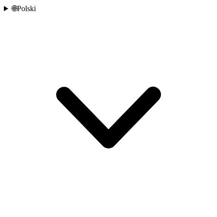
🌐
Polski