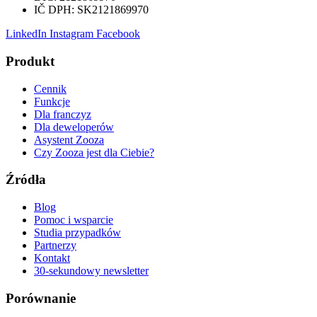
IČ DPH:
SK2121869970
LinkedIn
Instagram
Facebook
Produkt
Cennik
Funkcje
Dla franczyz
Dla deweloperów
Asystent Zooza
Czy Zooza jest dla Ciebie?
Źródła
Blog
Pomoc i wsparcie
Studia przypadków
Partnerzy
Kontakt
30-sekundowy newsletter
Porównanie