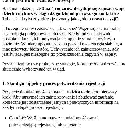
Co to jest okno czasowe decyzji?
Badania pokazują, że
3 na 4 rodziców decyduje się zapisać swoje
dziecko na kurs w ciągu 48 godzin od pierwszego kontaktu
z
Tobą. Ten krytyczny okres jest znany jako „okno czasu decyzji”.
Dlaczego te ramy czasowe są tak ważne? Wiąże się to z naturalną
psychologią podejmowania decyzji. Kiedy rodzice aktywnie
poszukują kursu, ich motywacja i skupienie są na najwyższym
poziomie. W miarę upływu czasu ta początkowa energia słabnie, a
inne priorytety biorą górę. Uchwycenie ich zainteresowania, gdy
jest świeże, jest niezbędne do przekształcenia zapytań w zapisy.
Przeanalizujmy trzy praktyczne strategie, które można wdrożyć, aby
skutecznie wykorzystać ten wgląd.
1. Skonfiguruj pełny proces potwierdzania rejestracji
Przyjęcie do wiadomości zapytania rodzica to dopiero pierwszy
krok. Aby utrzymać ich zainteresowanie i zbudować zaufanie,
konieczne jest dostarczenie jasnych i praktycznych informacji na
każdym etapie procesu rejestracji.
Co robić: Wyślij automatyczną wiadomość e-mail
potwierdzającą rejestrację lub zapytanie.