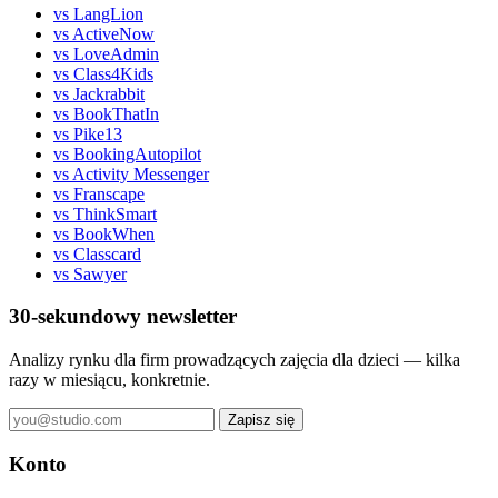
vs LangLion
vs ActiveNow
vs LoveAdmin
vs Class4Kids
vs Jackrabbit
vs BookThatIn
vs Pike13
vs BookingAutopilot
vs Activity Messenger
vs Franscape
vs ThinkSmart
vs BookWhen
vs Classcard
vs Sawyer
30-sekundowy newsletter
Analizy rynku dla firm prowadzących zajęcia dla dzieci — kilka
razy w miesiącu, konkretnie.
Zapisz się
Konto