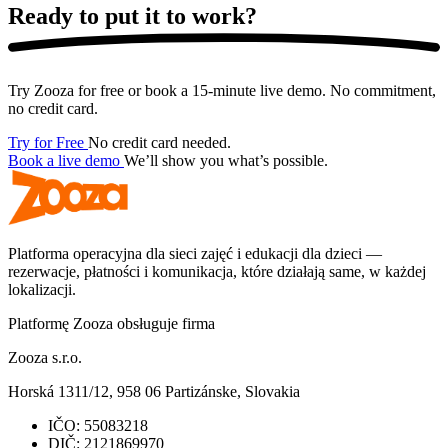
Ready to put it
to work?
Try Zooza for free or book a 15-minute live demo. No commitment,
no credit card.
Try for Free
No credit card needed.
Book a live demo
We’ll show you what’s possible.
Platforma operacyjna dla sieci zajęć i edukacji dla dzieci —
rezerwacje, płatności i komunikacja, które działają same, w każdej
lokalizacji.
Platformę Zooza obsługuje firma
Zooza s.r.o.
Horská 1311/12, 958 06 Partizánske, Slovakia
IČO:
55083218
DIČ:
2121869970