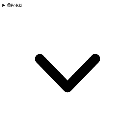
🌐
Polski