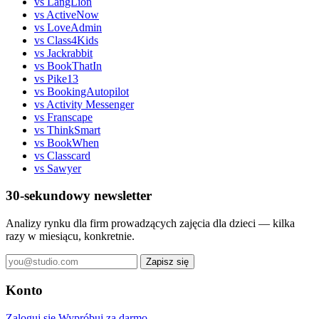
vs LangLion
vs ActiveNow
vs LoveAdmin
vs Class4Kids
vs Jackrabbit
vs BookThatIn
vs Pike13
vs BookingAutopilot
vs Activity Messenger
vs Franscape
vs ThinkSmart
vs BookWhen
vs Classcard
vs Sawyer
30-sekundowy newsletter
Analizy rynku dla firm prowadzących zajęcia dla dzieci — kilka
razy w miesiącu, konkretnie.
Zapisz się
Konto
Zaloguj się
Wypróbuj za darmo