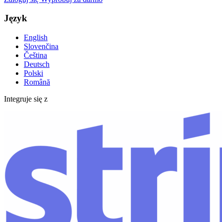
Język
English
Slovenčina
Čeština
Deutsch
Polski
Română
Integruje się z