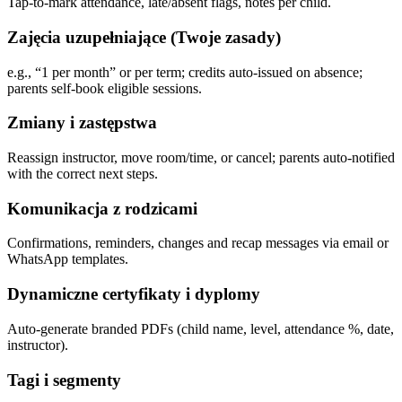
Tap-to-mark attendance, late/absent flags, notes per child.
Zajęcia uzupełniające (Twoje zasady)
e.g., “1 per month” or per term; credits auto-issued on absence;
parents self-book eligible sessions.
Zmiany i zastępstwa
Reassign instructor, move room/time, or cancel; parents auto-notified
with the correct next steps.
Komunikacja z rodzicami
Confirmations, reminders, changes and recap messages via email or
WhatsApp templates.
Dynamiczne certyfikaty i dyplomy
Auto-generate branded PDFs (child name, level, attendance %, date,
instructor).
Tagi i segmenty