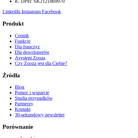
IČ DPH:
SK2121869970
LinkedIn
Instagram
Facebook
Produkt
Cennik
Funkcje
Dla franczyz
Dla deweloperów
Asystent Zooza
Czy Zooza jest dla Ciebie?
Źródła
Blog
Pomoc i wsparcie
Studia przypadków
Partnerzy
Kontakt
30-sekundowy newsletter
Porównanie