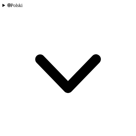
🌐
Polski