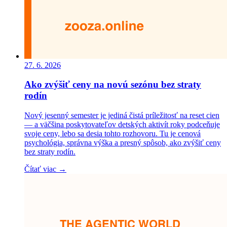
27. 6. 2026
Ako zvýšiť ceny na novú sezónu bez straty
rodín
Nový jesenný semester je jediná čistá príležitosť na reset cien
— a väčšina poskytovateľov detských aktivít roky podceňuje
svoje ceny, lebo sa desia tohto rozhovoru. Tu je cenová
psychológia, správna výška a presný spôsob, ako zvýšiť ceny
bez straty rodín.
Čítať viac →