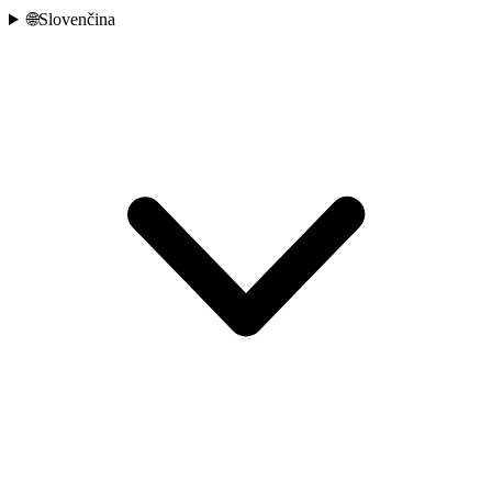
🌐
Slovenčina