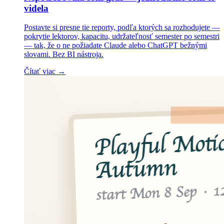
videla
Postavte si presne tie reporty, podľa ktorých sa rozhodujete —
pokrytie lektorov, kapacitu, udržateľnosť semester po semestri
— tak, že o ne požiadate Claude alebo ChatGPT bežnými
slovami. Bez BI nástroja.
Čítať viac →