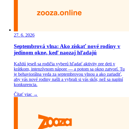
27. 6. 2026
Septembrová vlna: Ako získať nové rodiny v
jedinom okne, keď naozaj hľadajú
Každú jeseň sa rodičia vyberú hľadať aktivity pre deti v
krátkom, intenzívnom nápore — a potom sa okno zatvorí. Tu
je behaviorálna veda za septembrovou vlnou a ako zariadiť,
aby vás nové rodiny našli a vybrali si vás skôr, než sa naplní
konkurencia.
Čítať viac →