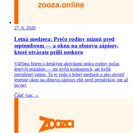
27. 6. 2026
Letná medzera: Prečo rodiny miznú pred
septembrom — a okno na obnovu zápisov,
ktoré otvárate príliš neskoro
Väčšina firiem s detskými aktivitami stráca rodiny počas
letných prázdnin — nie kvôli konkurencii, ale kvôli
prerušenej rutine. Tu je veda o letnej medzere a ako otvoriť
jesenné okno na obnovu zápisov ešte pred prestávkou, nie až
po nej.
Čítať viac →