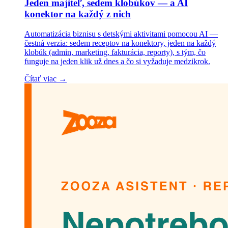
Jeden majiteľ, sedem klobúkov — a AI
konektor na každý z nich
Automatizácia biznisu s detskými aktivitami pomocou AI —
čestná verzia: sedem receptov na konektory, jeden na každý
klobúk (admin, marketing, fakturácia, reporty), s tým, čo
funguje na jeden klik už dnes a čo si vyžaduje medzikrok.
Čítať viac →