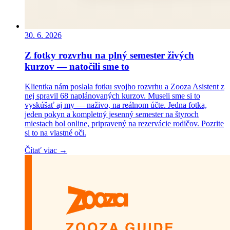
30. 6. 2026
Z fotky rozvrhu na plný semester živých
kurzov — natočili sme to
Klientka nám poslala fotku svojho rozvrhu a Zooza Asistent z
nej spravil 68 naplánovaných kurzov. Museli sme si to
vyskúšať aj my — naživo, na reálnom účte. Jedna fotka,
jeden pokyn a kompletný jesenný semester na štyroch
miestach bol online, pripravený na rezervácie rodičov. Pozrite
si to na vlastné oči.
Čítať viac →