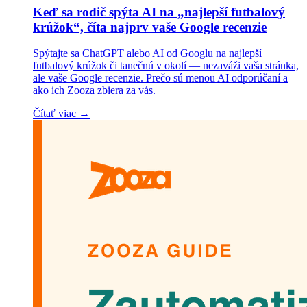
Keď sa rodič spýta AI na „najlepší futbalový
krúžok“, číta najprv vaše Google recenzie
Spýtajte sa ChatGPT alebo AI od Googlu na najlepší
futbalový krúžok či tanečnú v okolí — nezaváži vaša stránka,
ale vaše Google recenzie. Prečo sú menou AI odporúčaní a
ako ich Zooza zbiera za vás.
Čítať viac →