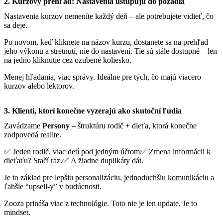
2. Kurzový prehľad: Nastavenia ustupujú do pozadia
Nastavenia kurzov nemeníte každý deň – ale potrebujete vidieť, čo
sa deje.
Po novom, keď kliknete na názov kurzu, dostanete sa na prehľad
jeho výkonu a stretnutí, nie do nastavení. Tie sú stále dostupné – len
na jedno kliknutie cez ozubené koliesko.
Menej hľadania, viac správy. Ideálne pre tých, čo majú viacero
kurzov alebo lektorov.
3. Klienti, ktorí konečne vyzerajú ako skutoční ľudia
Zavádzame
Persony
– štruktúru rodič + dieťa, ktorá konečne
zodpovedá realite.
✅ Jeden rodič, viac detí pod jedným účtom✅ Zmena informácii k
dieťaťu? Stačí raz.✅ A žiadne duplikáty dát.
Je to základ pre lepšiu personalizáciu,
jednoduchšiu komunikáciu
a
ľahšie “upsell-y” v budúcnosti.
Zooza prináša viac z technológie. Toto nie je len update. Je to
mindset.