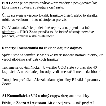
PRO Zone
je pre profesionálov – pre značky a poskytovateľov,
ktorí majú štruktúru, stratégiu a cieľ rastu.
Či už spravujete
viacero lokalít
,
franšízovú sieť
, alebo to skrátka
robíte vo veľkom – tieto nástroje sú pre vás.
Od AI automatizácie po
detailné reporty
a
napojenia na iné
platformy
–
PRO Zone
prináša to, čo bežné nástroje nevedia:
prehľad, kontrolu a škálovateľnosť.
Reporty: Rozhodnutia na základe dát, nie dojmov
Spýtali sme sa samých seba: “Ako by dashboard nastavil niekto, kto
viedol
globálnu sieť detských franšíz
?”
Tak sme sa opýtali Nicka – bývalého COO siete vo viac ako 40
krajinách. A na základe jeho odpovedí sme začali meniť dashboard.
Toto je len prvá fáza. Ale zakladáme tým silný BI základ priamo v
Zooze.
AI Komunikácia: Váš osobný copywriter, automaticky
Privítajte
Zooza AI Assistant 1.0
v prvej verzii – náš prvý AI