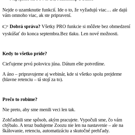
Nejde o uzamknutie funkcií. Ide o to, že vyžadujú viac… ale dajú
vám omnoho viac, ak ste pripravení.
👉
Dobrá správa?
Všetky PRO funkcie si môžete bez obmedzení
vyskúšať do konca septembra.Bez tlaku. Len nové možnosti.
Kedy to všetko príde?
Cieľujeme prvú polovicu júna. Dátum ešte potvrdíme.
A áno – pripravujeme aj webinár, kde si všetko spolu prejdeme
(hlavne retenciu – tá stojí za to).
Prečo to robíme?
Nie preto, aby sme menili veci len tak.
Zohľadnili sme spôsob, akým pracujete. Vypočuli sme, čo vám
chýbalo. A teraz budujeme Zoozu nie len na nastavenie – ale na
škálovanie, retenciu, automatizáciu a skutočné prehľady.