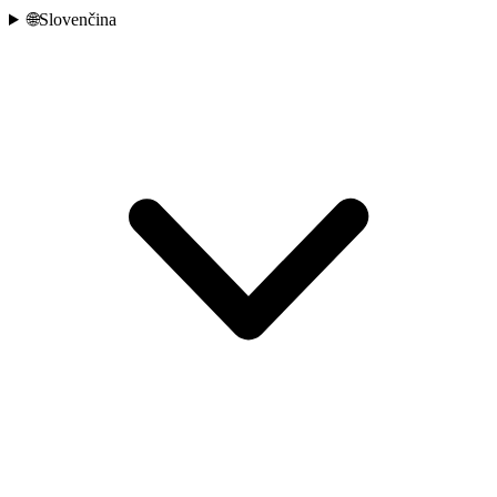
🌐
Slovenčina