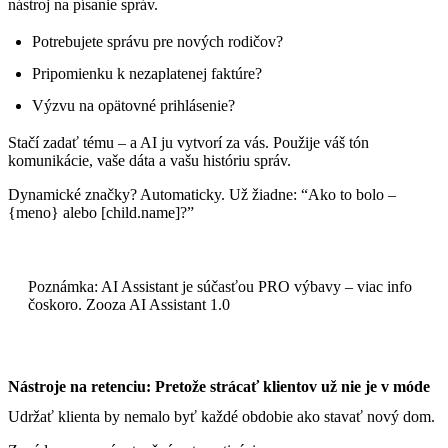
nástroj na písanie správ.
Potrebujete správu pre nových rodičov?
Pripomienku k nezaplatenej faktúre?
Výzvu na opätovné prihlásenie?
Stačí zadať tému – a AI ju vytvorí za vás. Použije váš tón
komunikácie, vaše dáta a vašu históriu správ.
Dynamické značky? Automaticky. Už žiadne: “Ako to bolo –
{meno} alebo [child.name]?”
Poznámka: AI Assistant je súčasťou PRO výbavy – viac info
čoskoro. Zooza AI Assistant 1.0
Nástroje na retenciu: Pretože strácať klientov už nie je v móde
Udržať klienta by nemalo byť každé obdobie ako stavať nový dom.