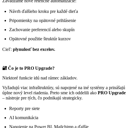
Zavádzame nové retenčné automatizácie:
Návrh ďalšieho kroku pre každé dieťa
Pripomienky na opätovné prihlásenie
Zachovanie preferencií alebo skupín
Opätovné použitie štruktúr kurzov
Cieľ:
plynulosť bez excelov.
🔐 Čo je to PRO Upgrade?
Niektoré funkcie idú nad rámec základov.
Vyžadujú viac infraštruktúry, sú napojené na iné systémy a prinášajú
úplne nový level riadenia. Preto sme ich oddelili ako
PRO Upgrade
– nástroje pre tých, čo podnikajú strategicky.
Reporty pre siete
AI komunikácia
Napojenie na Power BI, Mailchimp a ďalšie