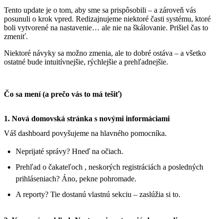
Tento update je o tom, aby sme sa prispôsobili – a zároveň vás
posunuli o krok vpred. Redizajnujeme niektoré časti systému, ktoré
boli vytvorené na nastavenie… ale nie na škálovanie. Prišiel čas to
zmeniť.
Niektoré návyky sa možno zmenia, ale to dobré ostáva – a všetko
ostatné bude intuitívnejšie, rýchlejšie a prehľadnejšie.
Čo sa mení (a prečo vás to má tešiť)
1. Nová domovská stránka s novými informáciami
Váš dashboard povyšujeme na hlavného pomocníka.
Neprijaté správy? Hneď na očiach.
Prehľad o čakateľoch , neskorých registráciách a posledných
prihláseniach? Áno, pekne pohromade.
A reporty? Tie dostanú vlastnú sekciu – zaslúžia si to.