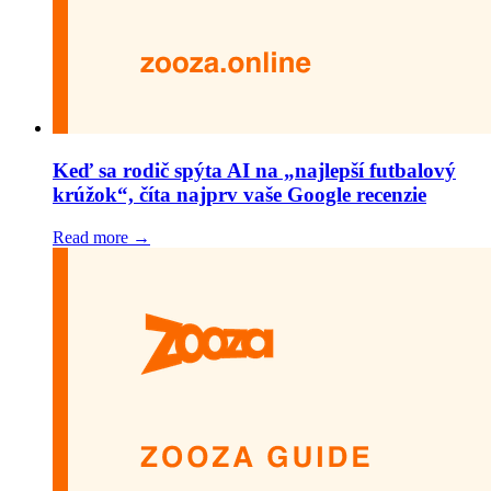
Keď sa rodič spýta AI na „najlepší futbalový
krúžok“, číta najprv vaše Google recenzie
Read more →