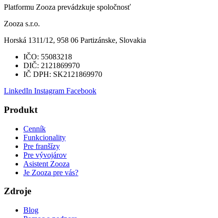
Platformu Zooza prevádzkuje spoločnosť
Zooza s.r.o.
Horská 1311/12, 958 06 Partizánske, Slovakia
IČO:
55083218
DIČ:
2121869970
IČ DPH:
SK2121869970
LinkedIn
Instagram
Facebook
Produkt
Cenník
Funkcionality
Pre franšízy
Pre vývojárov
Asistent Zooza
Je Zooza pre vás?
Zdroje
Blog