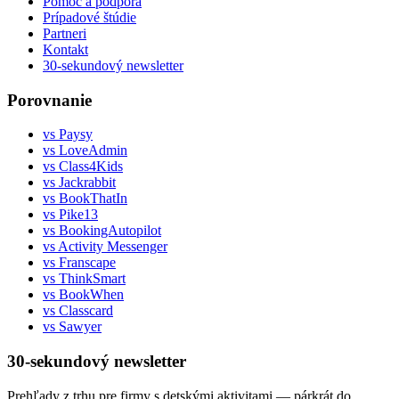
Pomoc a podpora
Prípadové štúdie
Partneri
Kontakt
30-sekundový newsletter
Porovnanie
vs Paysy
vs LoveAdmin
vs Class4Kids
vs Jackrabbit
vs BookThatIn
vs Pike13
vs BookingAutopilot
vs Activity Messenger
vs Franscape
vs ThinkSmart
vs BookWhen
vs Classcard
vs Sawyer
30-sekundový newsletter
Prehľady z trhu pre firmy s detskými aktivitami — párkrát do