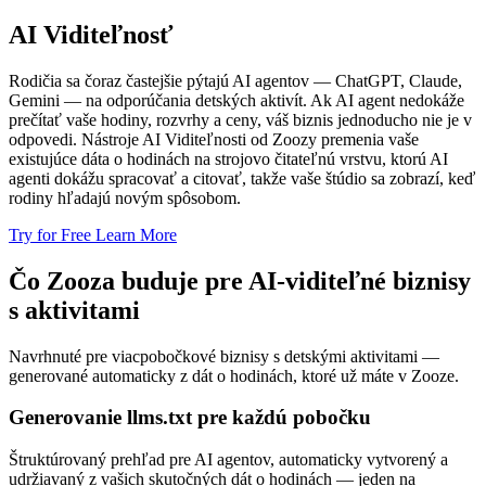
AI Viditeľnosť
Rodičia sa čoraz častejšie pýtajú AI agentov — ChatGPT, Claude,
Gemini — na odporúčania detských aktivít. Ak AI agent nedokáže
prečítať vaše hodiny, rozvrhy a ceny, váš biznis jednoducho nie je v
odpovedi. Nástroje AI Viditeľnosti od Zoozy premenia vaše
existujúce dáta o hodinách na strojovo čitateľnú vrstvu, ktorú AI
agenti dokážu spracovať a citovať, takže vaše štúdio sa zobrazí, keď
rodiny hľadajú novým spôsobom.
Try for Free
Learn More
Čo Zooza buduje pre AI-viditeľné biznisy
s aktivitami
Navrhnuté pre viacpobočkové biznisy s detskými aktivitami —
generované automaticky z dát o hodinách, ktoré už máte v Zooze.
Generovanie llms.txt pre každú pobočku
Štruktúrovaný prehľad pre AI agentov, automaticky vytvorený a
udržiavaný z vašich skutočných dát o hodinách — jeden na