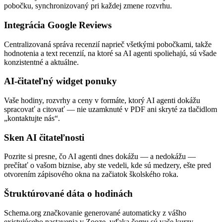
pobočku, synchronizovaný pri každej zmene rozvrhu.
Integrácia Google Reviews
Centralizovaná správa recenzií naprieč všetkými pobočkami, takže
hodnotenia a text recenzií, na ktoré sa AI agenti spoliehajú, sú všade
konzistentné a aktuálne.
AI-čitateľný widget ponuky
Vaše hodiny, rozvrhy a ceny v formáte, ktorý AI agenti dokážu
spracovať a citovať — nie uzamknuté v PDF ani skryté za tlačidlom
„kontaktujte nás“.
Sken AI čitateľnosti
Pozrite si presne, čo AI agenti dnes dokážu — a nedokážu —
prečítať o vašom biznise, aby ste vedeli, kde sú medzery, ešte pred
otvorením zápisového okna na začiatok školského roka.
Štruktúrované dáta o hodinách
Schema.org značkovanie generované automaticky z vášho
existujúceho nastavenia v Zooze, vďaka čomu sú vaše kurzy