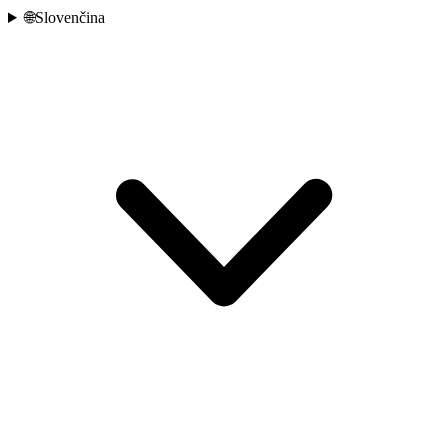
🌐
Slovenčina