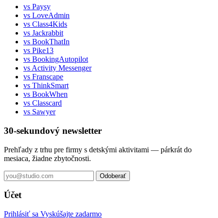
vs Paysy
vs LoveAdmin
vs Class4Kids
vs Jackrabbit
vs BookThatIn
vs Pike13
vs BookingAutopilot
vs Activity Messenger
vs Franscape
vs ThinkSmart
vs BookWhen
vs Classcard
vs Sawyer
30-sekundový newsletter
Prehľady z trhu pre firmy s detskými aktivitami — párkrát do
mesiaca, žiadne zbytočnosti.
Odoberať
Účet
Prihlásiť sa
Vyskúšajte zadarmo