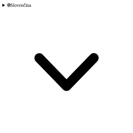
🌐
Slovenčina