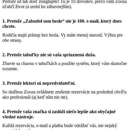
Pretože už tak dosť žonglujete! Tu je 10 dôvodov, prečo vám Zooza
uľahčí život (a urobí ho zábavnejším).
1. Pretože „Zabudol som heslo“ nie je 100. e-mail, ktorý dnes
chcete.
Rodičia majú prístup bez hesla. Vy máte menej starostí. Výhra pre
obe strany.
2. Pretože tabuľky nie sú vaša spriaznená duša.
Zbavte sa chaosu v tabuľkách a použite systém, ktorý vám skutočne
rozumie.
3. Pretože lektori sú nepredvídateľní.
So službou Zooza zvládnete zrušenie rezervácie na poslednú chvíľu
ako profesionál (aj keď ním nie ste).
4. Pretože vaša značka si zaslúži niečo lepšie ako obyčajné
všedné nástroje.
Každá rezervácia, e-mail a platba bude odrážať vás, nie nejaký