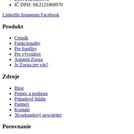
IČ DPH:
SK2121869970
LinkedIn
Instagram
Facebook
Produkt
Cenník
Funkcionality
Pre franšízy
Pre vývojárov
Asistent Zooza
Je Zooza pre vás?
Zdroje
Blog
Pomoc a podpora
Prípadové štúdie
Partneri
Kontakt
30-sekundový newsletter
Porovnanie