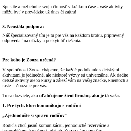
Spustite a rozbehnite svoju činnosť v krátkom čase - vaše aktivity
môžu byť v prevádzke už dnes či zajtra!
3. Neustála podpora:
Náš špecializovaný tím je tu pre vás na každom kroku, pripravený
odpovedať na otázky a poskytnúť riešenia.
Pre koho je Zooza určená?
V spoločnosti Zooza chápeme, že každé podnikanie s detskými
aktivitami je jedinečné, ale niektoré výzvy sú univerzálne. Ak riadite
detské aktivity alebo kurzy a záleží vám na vašej značke, klientoch a
raste – Zooza je pre vás.
Tu sa dozviete, ako
uľahčujeme život firmám, ako je tá vaša
:
1. Pre tých, ktorí komunikujú s rodičmi
„Zjednodušte si správu rodičov“
Rodičia chcú jasnú komunikáciu, jednoduché rezervácie a
bezproblémové možnosti platieb. Zooza vám pomôže: