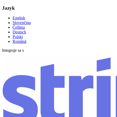
Jazyk
English
Slovenčina
Čeština
Deutsch
Polski
Română
Integruje sa s