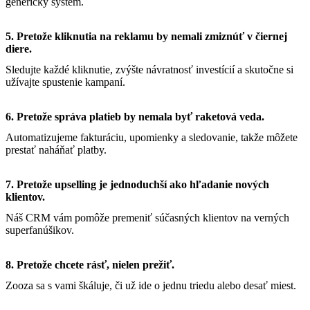
generický systém.
5. Pretože kliknutia na reklamu by nemali zmiznúť v čiernej
diere.
Sledujte každé kliknutie, zvýšte návratnosť investícií a skutočne si
užívajte spustenie kampaní.
6. Pretože správa platieb by nemala byť raketová veda.
Automatizujeme fakturáciu, upomienky a sledovanie, takže môžete
prestať naháňať platby.
7. Pretože upselling je jednoduchší ako hľadanie nových
klientov.
Náš CRM vám pomôže premeniť súčasných klientov na verných
superfanúšikov.
8. Pretože chcete rásť, nielen prežiť.
Zooza sa s vami škáluje, či už ide o jednu triedu alebo desať miest.