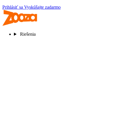
Prihlásiť sa
Vyskúšajte zadarmo
Riešenia