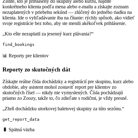
Zistite, kto je prihlásený do skupiny alebo kurzu, nájdite
konkrétneho klienta podľa mena alebo e-mailu a získajte zoznam
nezaplatených v priebehu sekúnd — zlúčený do jedného riadku na
klienta. Ide o vyhľadávanie iba na čítanie: rýchly spôsob, ako vidieť
svoje registrácie bez toho, aby ste menili akékoľvek prihlásenie.
„Kto ešte nezaplatil za jesenný kurz plávania?“
find_bookings
📊 Reporty pre klientov
Reporty zo skutočných dát
Získajte reálne čísla dochádzky a registrácií pre skupinu, kurz alebo
obdobie, aby asistent mohol zostaviť report pre klientov zo
skutočných čísel — nikdy nie vymyslených. Čísla pochádzajú
priamo zo Zoozy, takže to, čo zdieľate s rodičmi, je vždy presné.
„Zhrň dochádzku utorkovej baletovej skupiny za túto sezónu.“
get_report_data
🐛 Spätná väzba