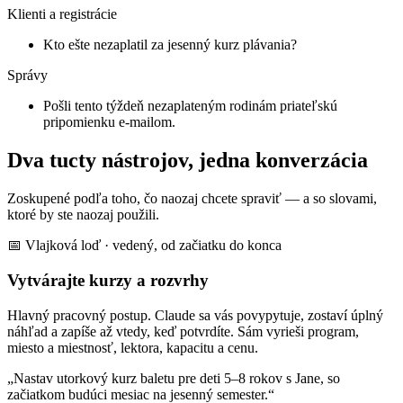
Klienti a registrácie
Kto ešte nezaplatil za jesenný kurz plávania?
Správy
Pošli tento týždeň nezaplateným rodinám priateľskú
pripomienku e-mailom.
Dva tucty nástrojov, jedna konverzácia
Zoskupené podľa toho, čo naozaj chcete spraviť — a so slovami,
ktoré by ste naozaj použili.
📅 Vlajková loď · vedený, od začiatku do konca
Vytvárajte kurzy a rozvrhy
Hlavný pracovný postup. Claude sa vás povypytuje, zostaví úplný
náhľad a zapíše až vtedy, keď potvrdíte. Sám vyrieši program,
miesto a miestnosť, lektora, kapacitu a cenu.
„Nastav utorkový kurz baletu pre deti 5–8 rokov s Jane, so
začiatkom budúci mesiac na jesenný semester.“