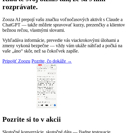
rozprávate.
Zooza AI prepojí vašu značku voľnočasových aktivít s Claude a
ChatGPT — takže môžete spravovať kurzy, prezenčky a klientov
bežnou rečou, vlastnými slovami.
Vyhľadáva informácie, prevedie vás viackrokovými úlohami a
zmeny vykoná bezpečne — vždy vám ukáže náhľad a počká na
vaše „áno“ skôr, než sa čokoľvek zapíše.
Pripojiť Zoozu
Pozrite, čo dokáže →
Pozrite si to v akcii
Skutočné konverzácie, skutočné dáta — žiadne testovacie