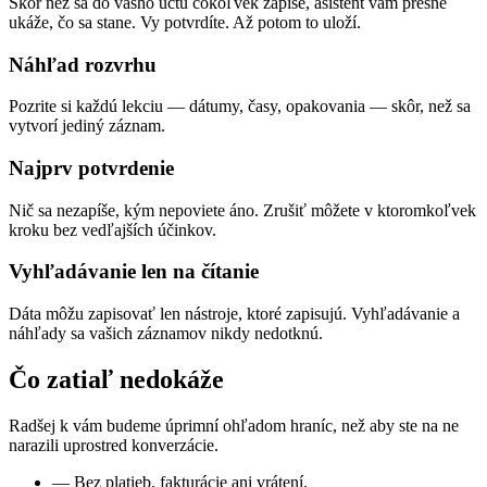
Skôr než sa do vášho účtu čokoľvek zapíše, asistent vám presne
ukáže, čo sa stane. Vy potvrdíte. Až potom to uloží.
Náhľad rozvrhu
Pozrite si každú lekciu — dátumy, časy, opakovania — skôr, než sa
vytvorí jediný záznam.
Najprv potvrdenie
Nič sa nezapíše, kým nepoviete áno. Zrušiť môžete v ktoromkoľvek
kroku bez vedľajších účinkov.
Vyhľadávanie len na čítanie
Dáta môžu zapisovať len nástroje, ktoré zapisujú. Vyhľadávanie a
náhľady sa vašich záznamov nikdy nedotknú.
Čo zatiaľ nedokáže
Radšej k vám budeme úprimní ohľadom hraníc, než aby ste na ne
narazili uprostred konverzácie.
—
Bez platieb, fakturácie ani vrátení.