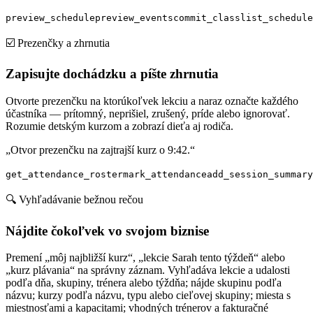
preview_schedule
preview_events
commit_class
list_schedule
☑️ Prezenčky a zhrnutia
Zapisujte dochádzku a píšte zhrnutia
Otvorte prezenčku na ktorúkoľvek lekciu a naraz označte každého
účastníka — prítomný, neprišiel, zrušený, príde alebo ignorovať.
Rozumie detským kurzom a zobrazí dieťa aj rodiča.
„Otvor prezenčku na zajtrajší kurz o 9:42.“
get_attendance_roster
mark_attendance
add_session_summary
🔍 Vyhľadávanie bežnou rečou
Nájdite čokoľvek vo svojom biznise
Premení „môj najbližší kurz“, „lekcie Sarah tento týždeň“ alebo
„kurz plávania“ na správny záznam. Vyhľadáva lekcie a udalosti
podľa dňa, skupiny, trénera alebo týždňa; nájde skupinu podľa
názvu; kurzy podľa názvu, typu alebo cieľovej skupiny; miesta s
miestnosťami a kapacitami; vhodných trénerov a fakturačné