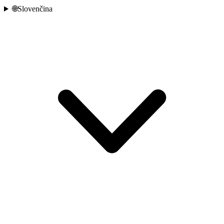
🌐
Slovenčina