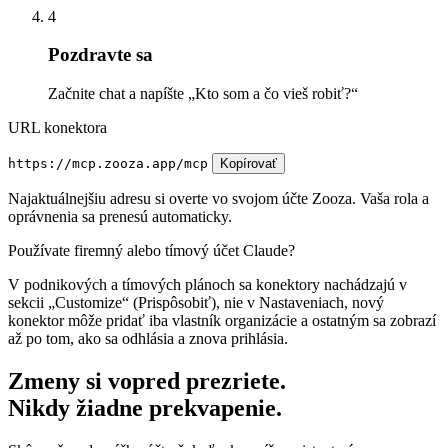
4
Pozdravte sa
Začnite chat a napíšte „Kto som a čo vieš robiť?“
URL konektora
https://mcp.zooza.app/mcp
Kopírovať
Najaktuálnejšiu adresu si overte vo svojom účte Zooza. Vaša rola a
oprávnenia sa prenesú automaticky.
Používate firemný alebo tímový účet Claude?
V podnikových a tímových plánoch sa konektory nachádzajú v
sekcii „Customize“ (Prispôsobiť), nie v Nastaveniach, nový
konektor môže pridať iba vlastník organizácie a ostatným sa zobrazí
až po tom, ako sa odhlásia a znova prihlásia.
Zmeny si vopred prezriete.
Nikdy žiadne prekvapenie.