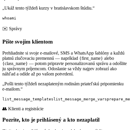
„Ukáž tento týždeň kurzy v bratislavskom štúdiu.“
whoami
✉️ Správy
Píšte svojim klientom
Prehliadnite si svoje e-mailové, SMS a WhatsApp šablóny a každú
platnú zlučovaciu premennú — napríklad {first_name} alebo
{class_name} — potom pripravte personalizovanú správu a odošlite
ju správnym príjemcom. Odoslanie sa vždy najprv zobrazí ako
náhľad a odíde až po vašom potvrdení.
„Pošli tento týždeň nezaplateným rodinám priateľskú pripomienku
e-mailom.“
list_message_templates
list_message_merge_vars
prepare_me
👥 Klienti a registrácie
Pozrite, kto je prihlásený a kto nezaplatil