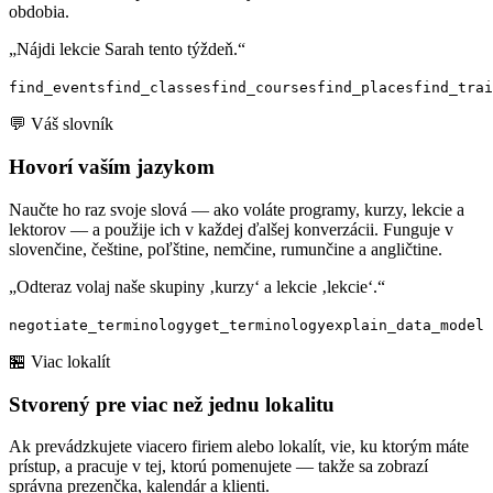
obdobia.
„Nájdi lekcie Sarah tento týždeň.“
find_events
find_classes
find_courses
find_places
find_trai
💬 Váš slovník
Hovorí vaším jazykom
Naučte ho raz svoje slová — ako voláte programy, kurzy, lekcie a
lektorov — a použije ich v každej ďalšej konverzácii. Funguje v
slovenčine, češtine, poľštine, nemčine, rumunčine a angličtine.
„Odteraz volaj naše skupiny ‚kurzy‘ a lekcie ‚lekcie‘.“
negotiate_terminology
get_terminology
explain_data_model
🏪 Viac lokalít
Stvorený pre viac než jednu lokalitu
Ak prevádzkujete viacero firiem alebo lokalít, vie, ku ktorým máte
prístup, a pracuje v tej, ktorú pomenujete — takže sa zobrazí
správna prezenčka, kalendár a klienti.