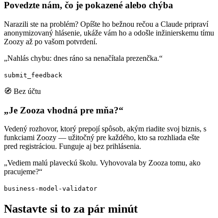
Povedzte nám, čo je pokazené alebo chýba
Narazili ste na problém? Opíšte ho bežnou rečou a Claude pripraví
anonymizovaný hlásenie, ukáže vám ho a odošle inžinierskemu tímu
Zoozy až po vašom potvrdení.
„Nahlás chybu: dnes ráno sa nenačítala prezenčka.“
submit_feedback
🧭 Bez účtu
„Je Zooza vhodná pre mňa?“
Vedený rozhovor, ktorý prepojí spôsob, akým riadite svoj biznis, s
funkciami Zoozy — užitočný pre každého, kto sa rozhliada ešte
pred registráciou. Funguje aj bez prihlásenia.
„Vediem malú plaveckú školu. Vyhovovala by Zooza tomu, ako
pracujeme?“
business-model-validator
Nastavte si to za pár minút