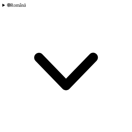
🌐
Română