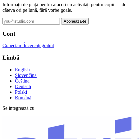
Informații de piață pentru afaceri cu activități pentru copii — de
câteva ori pe lună, fără vorbe goale.
Abonează-te
Cont
Conectare
Încercați gratuit
Limbă
English
Slovenčina
Čeština
Deutsch
Polski
Română
Se integrează cu