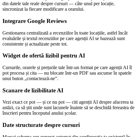
din datele tale reale despre cursuri — câte unul per locație,
sincronizat la fiecare modificare a orarului.
Integrare Google Reviews
Gestionarea centralizată a recenziilor în toate locațiile, astfel încât
evaluările și textul recenziilor pe care agenții AI se bazează sunt
consistente și actualizate peste tot.
Widget de ofertă lizibil pentru AI
Cursurile, orarele și prețurile tale într-un format pe care agenții AI îl
pot procesa și cita — nu blocate într-un PDF sau ascunse în spatele
unui buton „contactează-ne”.
Scanare de lizibilitate AI
Vezi exact ce pot — și ce nu pot — citi agenții AI despre afacerea ta
astăzi, ca să știi unde sunt lacunele înainte să se deschidă fereastra de
înscrieri pentru începutul anului școlar.
Date structurate despre cursuri
Marcaj schema.org generat automat din configurația ta existentă în