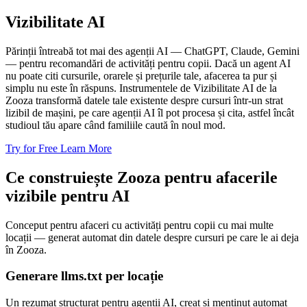
Vizibilitate AI
Părinții întreabă tot mai des agenții AI — ChatGPT, Claude, Gemini
— pentru recomandări de activități pentru copii. Dacă un agent AI
nu poate citi cursurile, orarele și prețurile tale, afacerea ta pur și
simplu nu este în răspuns. Instrumentele de Vizibilitate AI de la
Zooza transformă datele tale existente despre cursuri într-un strat
lizibil de mașini, pe care agenții AI îl pot procesa și cita, astfel încât
studioul tău apare când familiile caută în noul mod.
Try for Free
Learn More
Ce construiește Zooza pentru afacerile
vizibile pentru AI
Conceput pentru afaceri cu activități pentru copii cu mai multe
locații — generat automat din datele despre cursuri pe care le ai deja
în Zooza.
Generare llms.txt per locație
Un rezumat structurat pentru agenții AI, creat și menținut automat