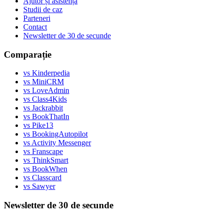
Ajutor și asistență
Studii de caz
Parteneri
Contact
Newsletter de 30 de secunde
Comparație
vs Kinderpedia
vs MiniCRM
vs LoveAdmin
vs Class4Kids
vs Jackrabbit
vs BookThatIn
vs Pike13
vs BookingAutopilot
vs Activity Messenger
vs Franscape
vs ThinkSmart
vs BookWhen
vs Classcard
vs Sawyer
Newsletter de 30 de secunde