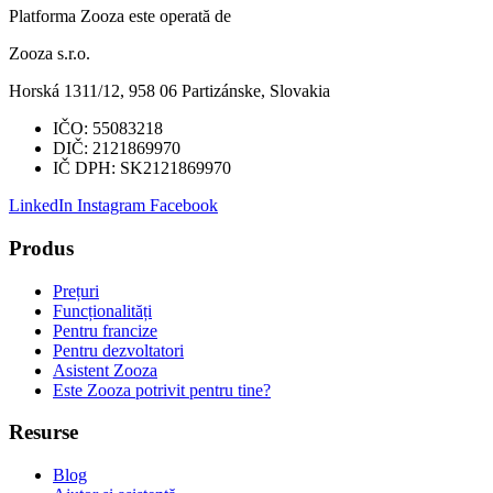
Platforma Zooza este operată de
Zooza s.r.o.
Horská 1311/12, 958 06 Partizánske, Slovakia
IČO:
55083218
DIČ:
2121869970
IČ DPH:
SK2121869970
LinkedIn
Instagram
Facebook
Produs
Prețuri
Funcționalități
Pentru francize
Pentru dezvoltatori
Asistent Zooza
Este Zooza potrivit pentru tine?
Resurse
Blog