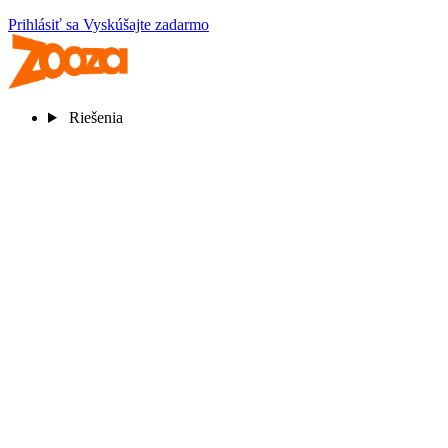
Prihlásiť sa
Vyskúšajte zadarmo
Riešenia