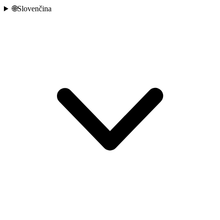
🌐
Slovenčina