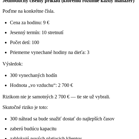
Jednoduchý číselný príklad (ktorému rozumie každý manažér)
Poďme na konkrétne čísla.
Cena za hodinu: 9 €
Jesenný termín: 10 stretnutí
Počet detí: 100
Priemerne vynechané hodiny na dieťa: 3
Výsledok:
300 vynechaných hodín
Hodnota „vo vzduchu“: 2 700 €
Rizikom nie je samotných 2 700 € — tie ste už vybrali.
Skutočné riziko je toto:
300 náhrad sa bude snažiť dostať do najlepších časov
zaberú budúcu kapacitu
zablokujú nových platiacich klientov