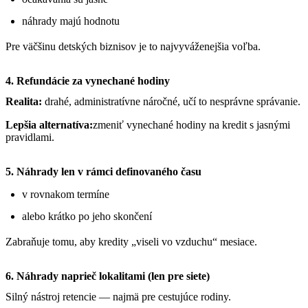
náhrady majú hodnotu
Pre väčšinu detských biznisov je to najvyváženejšia voľba.
4. Refundácie za vynechané hodiny
Realita:
drahé, administratívne náročné, učí to nesprávne správanie.
Lepšia alternatíva:
zmeniť vynechané hodiny na kredit s jasnými
pravidlami.
5. Náhrady len v rámci definovaného času
v rovnakom termíne
alebo krátko po jeho skončení
Zabraňuje tomu, aby kredity „viseli vo vzduchu“ mesiace.
6. Náhrady naprieč lokalitami (len pre siete)
Silný nástroj retencie — najmä pre cestujúce rodiny.