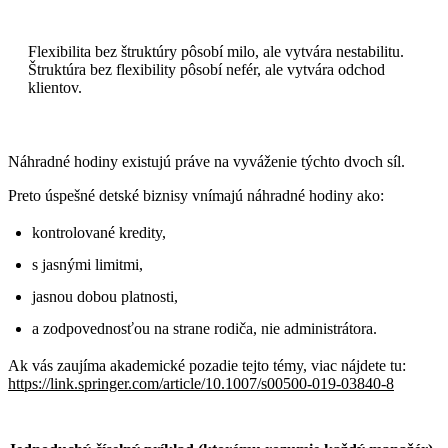
Flexibilita bez štruktúry pôsobí milo, ale vytvára nestabilitu.
Štruktúra bez flexibility pôsobí nefér, ale vytvára odchod
klientov.
Náhradné hodiny existujú práve na vyváženie týchto dvoch síl.
Preto úspešné detské biznisy vnímajú náhradné hodiny ako:
kontrolované kredity,
s jasnými limitmi,
jasnou dobou platnosti,
a zodpovednosťou na strane rodiča, nie administrátora.
Ak vás zaujíma akademické pozadie tejto témy, viac nájdete tu:
https://link.springer.com/article/10.1007/s00500-019-03840-8