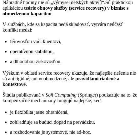
Náhradné hodiny nie sú „výmysel detských aktivít“.Sú praktickou
aplikáciou
teórie obnovy služby (service recovery)
v
biznise s
obmedzenou kapacitou
.
V službách, kde sa kapacita nedá skladovať, vytvára neúčasť
konflikt medzi:
férovosťou voči klientovi,
operatívnou stabilitou,
a dlhodobou ziskovosťou.
Výskum v oblasti service recovery ukazuje, že najlepšie riešenia nie
sú ani rigidné, ani neobmedzené, ale
pravidlami riadené a
kontextové
.
Štúdia publikovaná v
Soft Computing
(Springer) poukazuje na to, že
kompenzačné mechanizmy fungujú najlepšie, keď:
je flexibilita jasne ohraničená,
zohľadňuje sa budúci dopad na prevádzku,
a rozhodovanie je systémové, nie ad-hoc.