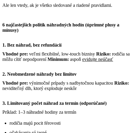
Ale len vtedy, ak je všetko sledované a riadené pravidlami.
6 najčastejších politík náhradných hodín (úprimné plusy a
mínusy)
1. Bez náhrad, bez refundácií
Vhodné pre:
veľmi flexibilné, low-touch biznisy
Riziko:
rodičia sa
môžu cítiť nepodporení
Minimum:
aspoň
evidujte neúčasť
2. Neobmedzené náhrady bez limitov
Vhodné pre:
výnimočné prípady s nadbytočnou kapacitou
Riziko:
neviditeľný dlh, ktorý exploduje neskôr
3. Limitovaný počet náhrad za termín (odporúčané)
Príklad: 1–3 náhradné hodiny za termín
rodičia majú pocit férovosti
očakávania sú jasné