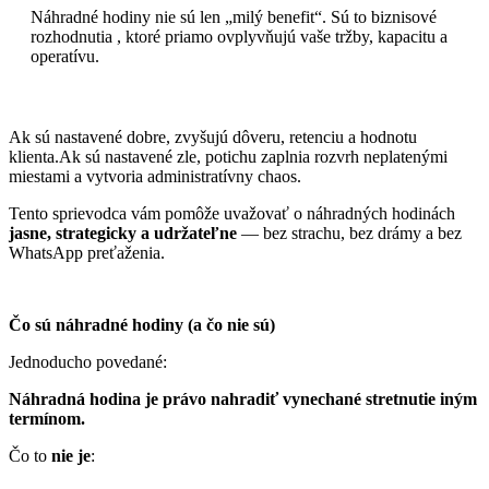
Náhradné hodiny nie sú len „milý benefit“. Sú to biznisové
rozhodnutia , ktoré priamo ovplyvňujú vaše tržby, kapacitu a
operatívu.
Ak sú nastavené dobre, zvyšujú dôveru, retenciu a hodnotu
klienta.Ak sú nastavené zle, potichu zaplnia rozvrh neplatenými
miestami a vytvoria administratívny chaos.
Tento sprievodca vám pomôže uvažovať o náhradných hodinách
jasne, strategicky a udržateľne
— bez strachu, bez drámy a bez
WhatsApp preťaženia.
Čo sú náhradné hodiny (a čo nie sú)
Jednoducho povedané:
Náhradná hodina je právo nahradiť vynechané stretnutie iným
termínom.
Čo to
nie je
: