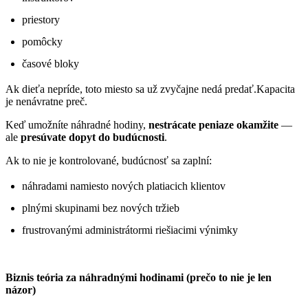
priestory
pomôcky
časové bloky
Ak dieťa nepríde, toto miesto sa už zvyčajne nedá predať.Kapacita
je nenávratne preč.
Keď umožníte náhradné hodiny,
nestrácate peniaze okamžite
—
ale
presúvate dopyt do budúcnosti
.
Ak to nie je kontrolované, budúcnosť sa zaplní:
náhradami namiesto nových platiacich klientov
plnými skupinami bez nových tržieb
frustrovanými administrátormi riešiacimi výnimky
Biznis teória za náhradnými hodinami (prečo to nie je len
názor)