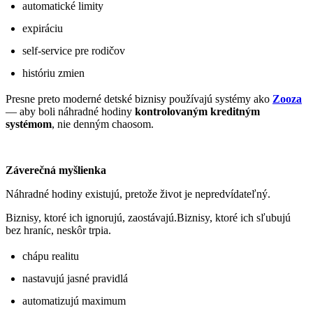
automatické limity
expiráciu
self-service pre rodičov
históriu zmien
Presne preto moderné detské biznisy používajú systémy ako
Zooza
— aby boli náhradné hodiny
kontrolovaným kreditným
systémom
, nie denným chaosom.
Záverečná myšlienka
Náhradné hodiny existujú, pretože život je nepredvídateľný.
Biznisy, ktoré ich ignorujú, zaostávajú.Biznisy, ktoré ich sľubujú
bez hraníc, neskôr trpia.
chápu realitu
nastavujú jasné pravidlá
automatizujú maximum