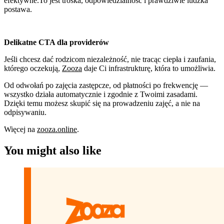
efektywne.To jest troska, odpowiedzialność i prawdziwie ludzka
postawa.
Delikatne CTA dla providerów
Jeśli chcesz dać rodzicom niezależność, nie tracąc ciepła i zaufania,
którego oczekują,
Zooza
daje Ci infrastrukturę, która to umożliwia.
Od odwołań po zajęcia zastępcze, od płatności po frekwencję —
wszystko działa automatycznie i zgodnie z Twoimi zasadami.
Dzięki temu możesz skupić się na prowadzeniu zajęć, a nie na
odpisywaniu.
Więcej na
zooza.online
.
You might also like