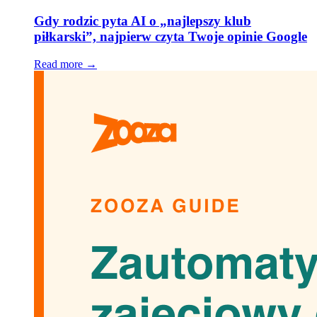
Gdy rodzic pyta AI o „najlepszy klub
piłkarski”, najpierw czyta Twoje opinie Google
Read more →