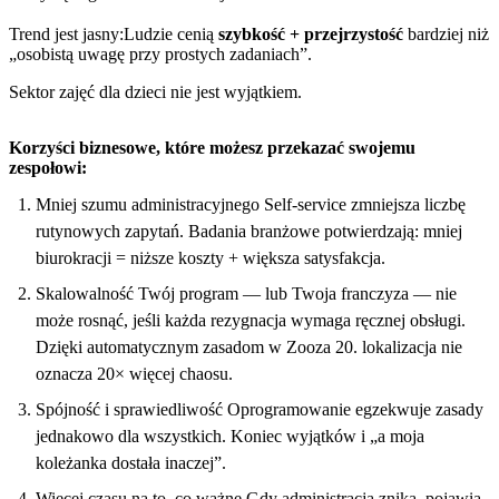
Trend jest jasny:Ludzie cenią
szybkość + przejrzystość
bardziej niż
„osobistą uwagę przy prostych zadaniach”.
Sektor zajęć dla dzieci nie jest wyjątkiem.
Korzyści biznesowe, które możesz przekazać swojemu
zespołowi:
Mniej szumu administracyjnego Self-service zmniejsza liczbę
rutynowych zapytań. Badania branżowe potwierdzają: mniej
biurokracji = niższe koszty + większa satysfakcja.
Skalowalność Twój program — lub Twoja franczyza — nie
może rosnąć, jeśli każda rezygnacja wymaga ręcznej obsługi.
Dzięki automatycznym zasadom w Zooza 20. lokalizacja nie
oznacza 20× więcej chaosu.
Spójność i sprawiedliwość Oprogramowanie egzekwuje zasady
jednakowo dla wszystkich. Koniec wyjątków i „a moja
koleżanka dostała inaczej”.
Więcej czasu na to, co ważne Gdy administracja znika, pojawia