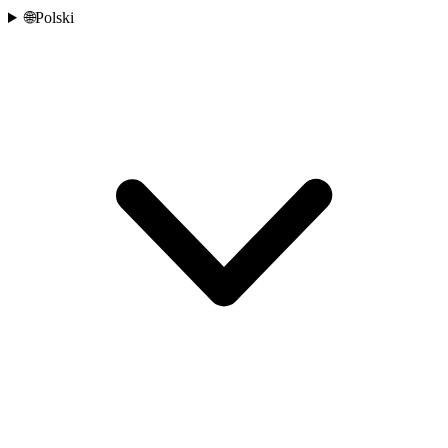
🌐
Polski