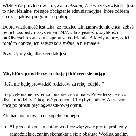
Większość providerów nazywa to
obsługą
.Ale w rzeczywistości jest
to niewidzialne, rosnące obciążenie administracyjne, które odbiera
Ci czas, jakość programu i spokój.
Dobra wiadomość jest taka, że rodzice tak naprawdę nie chcą, żebyś
był ich osobistym asystentem 24/7. Chcą jasności, szybkości i
możliwości rozwiązania spraw samodzielnie. A kiedy nauczysz ich
robić to dobrze, ich satysfakcja
rośnie
, a nie maleje.
Przyjrzyjmy się, dlaczego tak jest.
Mit, który providerzy kochają (i którego się boją):
„Jeśli nie będę prowadzić rodziców za rękę, odejdą.”
To przekonanie jest emocjonalnie zrozumiałe. Providerzy bardzo
dbają o rodziny. Chcą być pomocni. Chcą być ludzcy. A czasem…
chcą po prostu pięciogwiazdkowej opinii.
Ale badania mówią coś zupełnie innego:
81 procent konsumentów woli rozwiązywać proste problemy
samodzielnie, zanim skontaktują się z obsługą Według analizy