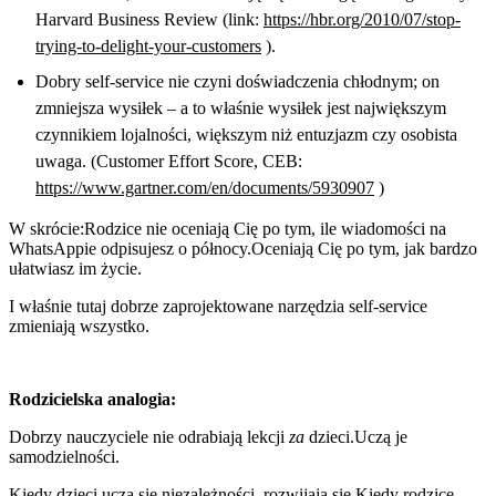
Harvard Business Review (link:
https://hbr.org/2010/07/stop-
trying-to-delight-your-customers
).
Dobry self-service nie czyni doświadczenia chłodnym; on
zmniejsza wysiłek – a to właśnie wysiłek jest największym
czynnikiem lojalności, większym niż entuzjazm czy osobista
uwaga. (Customer Effort Score, CEB:
https://www.gartner.com/en/documents/5930907
)
W skrócie:Rodzice nie oceniają Cię po tym, ile wiadomości na
WhatsAppie odpisujesz o północy.Oceniają Cię po tym, jak bardzo
ułatwiasz im życie.
I właśnie tutaj dobrze zaprojektowane narzędzia self-service
zmieniają wszystko.
Rodzicielska analogia:
Dobrzy nauczyciele nie odrabiają lekcji
za
dzieci.Uczą je
samodzielności.
Kiedy dzieci uczą się niezależności, rozwijają się.Kiedy rodzice