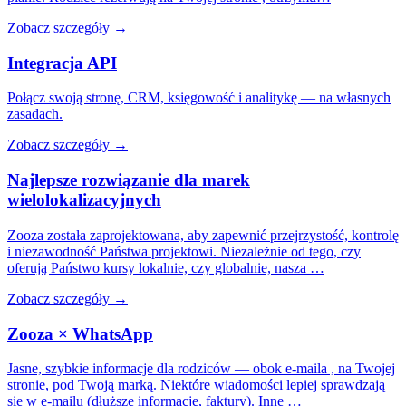
Zobacz szczegóły →
Integracja
API
Połącz swoją stronę, CRM, księgowość i analitykę — na własnych
zasadach.
Zobacz szczegóły →
Najlepsze rozwiązanie dla
marek
wielolokalizacyjnych
Zooza została zaprojektowana, aby zapewnić przejrzystość, kontrolę
i niezawodność Państwa projektowi. Niezależnie od tego, czy
oferują Państwo kursy lokalnie, czy globalnie, nasza …
Zobacz szczegóły →
Zooza × WhatsApp
Jasne, szybkie informacje dla rodziców — obok e-maila , na Twojej
stronie, pod Twoją marką. Niektóre wiadomości lepiej sprawdzają
się w e-mailu (dłuższe informacje, faktury). Inne …