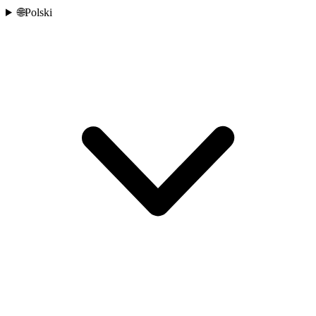
🌐
Polski