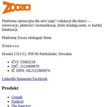
Platforma operacyjna dla sieci zajęć i edukacji dla dzieci —
rezerwacje, płatności i komunikacja, które działają same, w każdej
lokalizacji.
Platformę Zooza obsługuje firma
Zooza s.r.o.
Horská 1311/12, 958 06 Partizánske, Slovakia
IČO:
55083218
DIČ:
2121869970
IČ DPH:
SK2121869970
LinkedIn
Instagram
Facebook
Produkt
Cennik
Funkcje
Dla franczyz