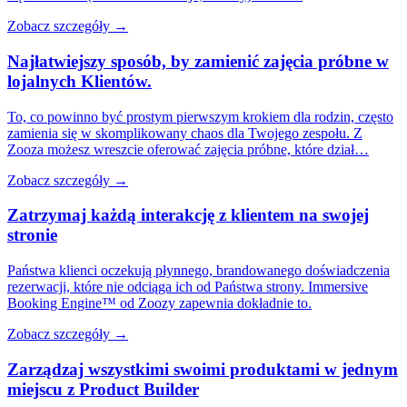
Zobacz szczegóły →
Najłatwiejszy sposób, by zamienić zajęcia próbne w
lojalnych Klientów.
To, co powinno być prostym pierwszym krokiem dla rodzin, często
zamienia się w skomplikowany chaos dla Twojego zespołu. Z
Zooza możesz wreszcie oferować zajęcia próbne, które dział…
Zobacz szczegóły →
Zatrzymaj każdą interakcję z klientem na
swojej
stronie
Państwa klienci oczekują płynnego, brandowanego doświadczenia
rezerwacji, które nie odciąga ich od Państwa strony. Immersive
Booking Engine™ od Zoozy zapewnia dokładnie to.
Zobacz szczegóły →
Zarządzaj wszystkimi swoimi produktami w jednym
miejscu z
Product Builder