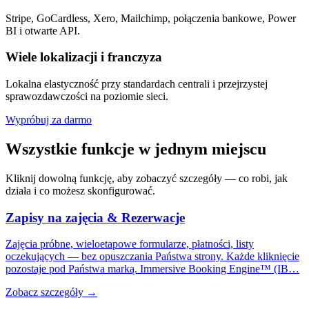
Stripe, GoCardless, Xero, Mailchimp, połączenia bankowe, Power
BI i otwarte API.
Wiele lokalizacji i franczyza
Lokalna elastyczność przy standardach centrali i przejrzystej
sprawozdawczości na poziomie sieci.
Wypróbuj za darmo
Wszystkie funkcje w jednym miejscu
Kliknij dowolną funkcję, aby zobaczyć szczegóły — co robi, jak
działa i co możesz skonfigurować.
Zapisy na zajęcia & Rezerwacje
Zajęcia próbne, wieloetapowe formularze, płatności, listy
oczekujących — bez opuszczania Państwa strony. Każde kliknięcie
pozostaje pod Państwa marką. Immersive Booking Engine™ (IB…
Zobacz szczegóły →