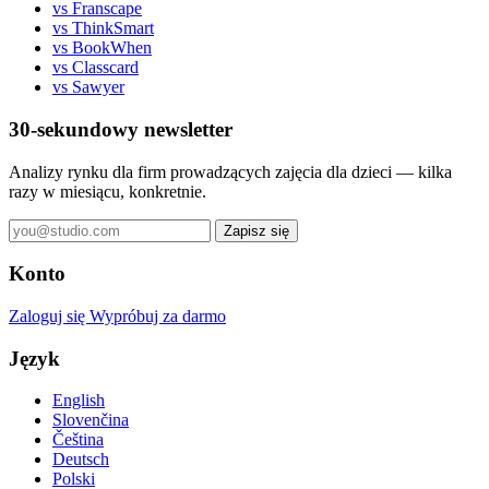
vs Franscape
vs ThinkSmart
vs BookWhen
vs Classcard
vs Sawyer
30-sekundowy newsletter
Analizy rynku dla firm prowadzących zajęcia dla dzieci — kilka
razy w miesiącu, konkretnie.
Zapisz się
Konto
Zaloguj się
Wypróbuj za darmo
Język
English
Slovenčina
Čeština
Deutsch
Polski