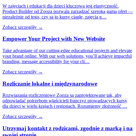
W zajęciach i edukacji dla dzieci kluczowa jest elastyczność.
Product Builder od Zooza pozwala zarządzać szeroką gamą ofert —
niezależnie od tego, czy są to kursy ciągłe, zajęcia g…
Zobacz szczegóły →
Empower Your Project with New
Website
Take advantage of our cutting-edge educational projects and elevate
your brand online. With our web solutions, you’ll achieve impactful
branding, message accessibility for your cli…
Zobacz szczegóły →
Rozliczanie lokalne i
międzynarodowe
Rozwiązania rozliczeniowe Zooza są zaprojektowane tak, aby
odpowiadać potrzebom właścicieli franczyz prowadzących kursy
dla dzieci w wielu krajach i regionach. Rozumiemy złożoność …
Zobacz szczegóły →
Utrzymaj kontakt z rodzicami, zgodnie z marką i
na
swojej stronie