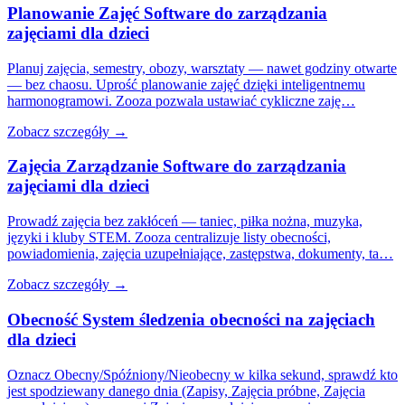
Planowanie Zajęć Software do zarządzania
zajęciami dla dzieci
Planuj zajęcia, semestry, obozy, warsztaty — nawet godziny otwarte
— bez chaosu. Uprość planowanie zajęć dzięki inteligentnemu
harmonogramowi. Zooza pozwala ustawiać cykliczne zaję…
Zobacz szczegóły →
Zajęcia Zarządzanie Software do zarządzania
zajęciami dla dzieci
Prowadź zajęcia bez zakłóceń — taniec, piłka nożna, muzyka,
języki i kluby STEM. Zooza centralizuje listy obecności,
powiadomienia, zajęcia uzupełniające, zastępstwa, dokumenty, ta…
Zobacz szczegóły →
Obecność System śledzenia obecności na zajęciach
dla dzieci
Oznacz Obecny/Spóźniony/Nieobecny w kilka sekund, sprawdź kto
jest spodziewany danego dnia (Zapisy, Zajęcia próbne, Zajęcia