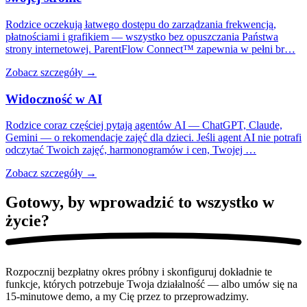
Rodzice oczekują łatwego dostępu do zarządzania frekwencją,
płatnościami i grafikiem — wszystko bez opuszczania Państwa
strony internetowej. ParentFlow Connect™ zapewnia w pełni br…
Zobacz szczegóły →
Widoczność w AI
Rodzice coraz częściej pytają agentów AI — ChatGPT, Claude,
Gemini — o rekomendacje zajęć dla dzieci. Jeśli agent AI nie potrafi
odczytać Twoich zajęć, harmonogramów i cen, Twojej …
Zobacz szczegóły →
Gotowy, by wprowadzić to wszystko
w
życie?
Rozpocznij bezpłatny okres próbny i skonfiguruj dokładnie te
funkcje, których potrzebuje Twoja działalność — albo umów się na
15-minutowe demo, a my Cię przez to przeprowadzimy.