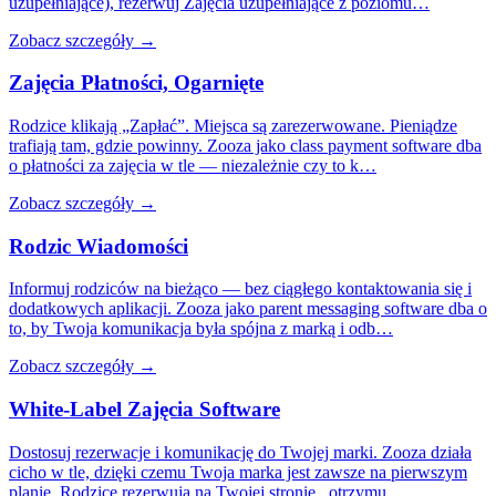
uzupełniające), rezerwuj Zajęcia uzupełniające z poziomu…
Zobacz szczegóły →
Zajęcia Płatności, Ogarnięte
Rodzice klikają „Zapłać”. Miejsca są zarezerwowane. Pieniądze
trafiają tam, gdzie powinny. Zooza jako class payment software dba
o płatności za zajęcia w tle — niezależnie czy to k…
Zobacz szczegóły →
Rodzic Wiadomości
Informuj rodziców na bieżąco — bez ciągłego kontaktowania się i
dodatkowych aplikacji. Zooza jako parent messaging software dba o
to, by Twoja komunikacja była spójna z marką i odb…
Zobacz szczegóły →
White-Label Zajęcia Software
Dostosuj rezerwacje i komunikację do Twojej marki. Zooza działa
cicho w tle, dzięki czemu Twoja marka jest zawsze na pierwszym
planie. Rodzice rezerwują na Twojej stronie , otrzymu…