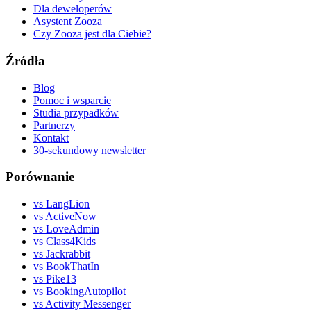
Dla deweloperów
Asystent Zooza
Czy Zooza jest dla Ciebie?
Źródła
Blog
Pomoc i wsparcie
Studia przypadków
Partnerzy
Kontakt
30-sekundowy newsletter
Porównanie
vs LangLion
vs ActiveNow
vs LoveAdmin
vs Class4Kids
vs Jackrabbit
vs BookThatIn
vs Pike13
vs BookingAutopilot
vs Activity Messenger