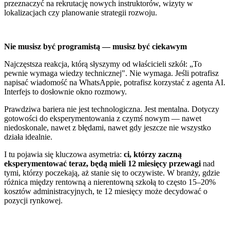
przeznaczyć na rekrutację nowych instruktorów, wizyty w
lokalizacjach czy planowanie strategii rozwoju.
Nie musisz być programistą — musisz być ciekawym
Najczęstsza reakcja, którą słyszymy od właścicieli szkół: „To
pewnie wymaga wiedzy technicznej". Nie wymaga. Jeśli potrafisz
napisać wiadomość na WhatsAppie, potrafisz korzystać z agenta AI.
Interfejs to dosłownie okno rozmowy.
Prawdziwa bariera nie jest technologiczna. Jest mentalna. Dotyczy
gotowości do eksperymentowania z czymś nowym — nawet
niedoskonale, nawet z błędami, nawet gdy jeszcze nie wszystko
działa idealnie.
I tu pojawia się kluczowa asymetria:
ci, którzy zaczną
eksperymentować teraz, będą mieli 12 miesięcy przewagi
nad
tymi, którzy poczekają, aż stanie się to oczywiste. W branży, gdzie
różnica między rentowną a nierentowną szkołą to często 15–20%
kosztów administracyjnych, te 12 miesięcy może decydować o
pozycji rynkowej.