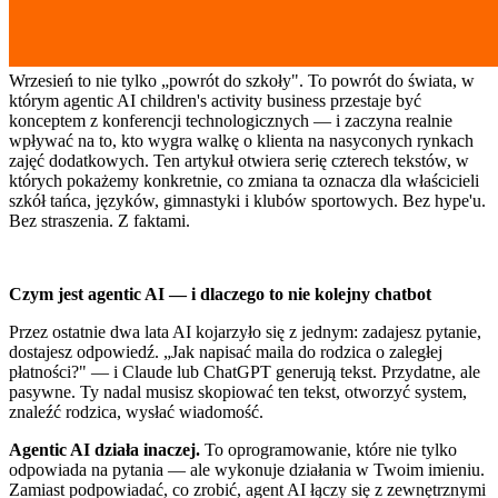
Wrzesień to nie tylko „powrót do szkoły". To powrót do świata, w
którym agentic AI children's activity business przestaje być
konceptem z konferencji technologicznych — i zaczyna realnie
wpływać na to, kto wygra walkę o klienta na nasyconych rynkach
zajęć dodatkowych. Ten artykuł otwiera serię czterech tekstów, w
których pokażemy konkretnie, co zmiana ta oznacza dla właścicieli
szkół tańca, języków, gimnastyki i klubów sportowych. Bez hype'u.
Bez straszenia. Z faktami.
Czym jest agentic AI — i dlaczego to nie kolejny chatbot
Przez ostatnie dwa lata AI kojarzyło się z jednym: zadajesz pytanie,
dostajesz odpowiedź. „Jak napisać maila do rodzica o zaległej
płatności?" — i Claude lub ChatGPT generują tekst. Przydatne, ale
pasywne. Ty nadal musisz skopiować ten tekst, otworzyć system,
znaleźć rodzica, wysłać wiadomość.
Agentic AI działa inaczej.
To oprogramowanie, które nie tylko
odpowiada na pytania — ale wykonuje działania w Twoim imieniu.
Zamiast podpowiadać, co zrobić, agent AI łączy się z zewnętrznymi