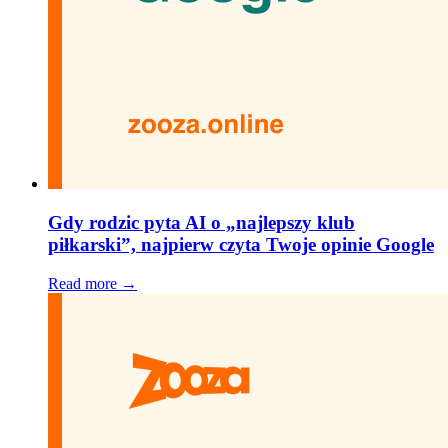
Gdy rodzic pyta AI o „najlepszy klub
piłkarski”, najpierw czyta Twoje opinie Google
Read more →