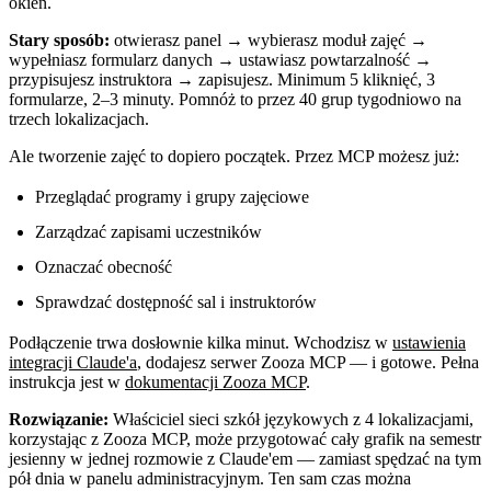
okien.
Stary sposób:
otwierasz panel → wybierasz moduł zajęć →
wypełniasz formularz danych → ustawiasz powtarzalność →
przypisujesz instruktora → zapisujesz. Minimum 5 kliknięć, 3
formularze, 2–3 minuty. Pomnóż to przez 40 grup tygodniowo na
trzech lokalizacjach.
Ale tworzenie zajęć to dopiero początek. Przez MCP możesz już:
Przeglądać programy i grupy zajęciowe
Zarządzać zapisami uczestników
Oznaczać obecność
Sprawdzać dostępność sal i instruktorów
Podłączenie trwa dosłownie kilka minut. Wchodzisz w
ustawienia
integracji Claude'a
, dodajesz serwer Zooza MCP — i gotowe. Pełna
instrukcja jest w
dokumentacji Zooza MCP
.
Rozwiązanie:
Właściciel sieci szkół językowych z 4 lokalizacjami,
korzystając z Zooza MCP, może przygotować cały grafik na semestr
jesienny w jednej rozmowie z Claude'em — zamiast spędzać na tym
pół dnia w panelu administracyjnym. Ten sam czas można