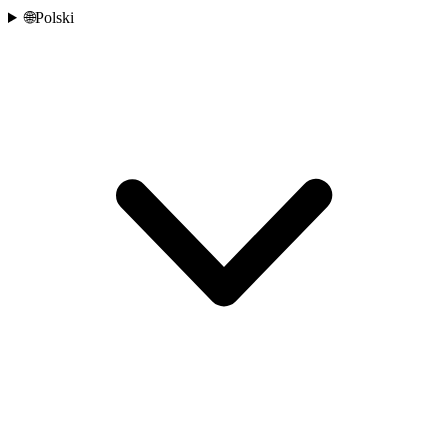
🌐
Polski