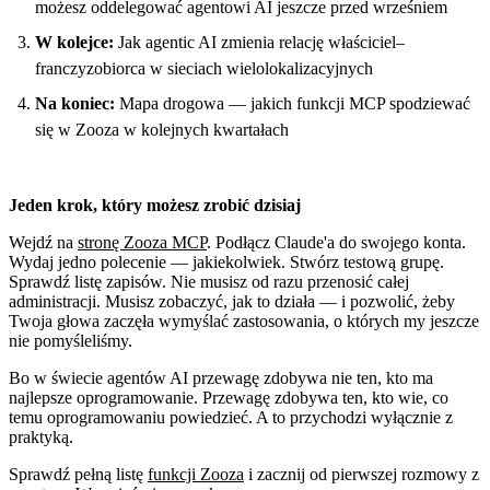
możesz oddelegować agentowi AI jeszcze przed wrześniem
W kolejce:
Jak agentic AI zmienia relację właściciel–
franczyzobiorca w sieciach wielolokalizacyjnych
Na koniec:
Mapa drogowa — jakich funkcji MCP spodziewać
się w Zooza w kolejnych kwartałach
Jeden krok, który możesz zrobić dzisiaj
Wejdź na
stronę Zooza MCP
. Podłącz Claude'a do swojego konta.
Wydaj jedno polecenie — jakiekolwiek. Stwórz testową grupę.
Sprawdź listę zapisów. Nie musisz od razu przenosić całej
administracji. Musisz zobaczyć, jak to działa — i pozwolić, żeby
Twoja głowa zaczęła wymyślać zastosowania, o których my jeszcze
nie pomyśleliśmy.
Bo w świecie agentów AI przewagę zdobywa nie ten, kto ma
najlepsze oprogramowanie. Przewagę zdobywa ten, kto wie, co
temu oprogramowaniu powiedzieć. A to przychodzi wyłącznie z
praktyką.
Sprawdź pełną listę
funkcji Zooza
i zacznij od pierwszej rozmowy z