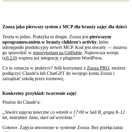
Zooza jako pierwszy system z MCP dla branży zajęć dla dzieci
Teoria to jedno. Praktyka to drugie. Zooza jest
pierwszym
oprogramowaniem w branży children's activity
, które
udostępniło produkcyjny serwer MCP. Kod jest otwarty — możesz
go sprawdzić w
repozytorium na GitHubie
. Najnowsza wersja
(
v0.2.0
) wspiera już integrację z pluginem WordPress.
Co to oznacza w praktyce? Jeśli korzystasz z
Zooza PRO
, możesz
podłączyć Claude'a lub ChatGPT do swojego konta Zooza i
zarządzać szkołą przez rozmowę.
Konkretny przykład: tworzenie zajęć
Piszesz do Claude'a:
„Stwórz zajęcia taneczne co wtorek o 17:00 w Sali B, grupa 8–12
lat, instruktor Jana, start od września."
Gotowe. Zajęcia utworzone w systemie Zooza. Bez przełączania