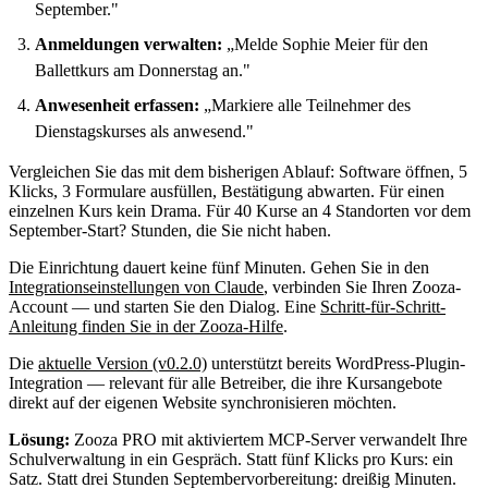
September."
Anmeldungen verwalten:
„Melde Sophie Meier für den
Ballettkurs am Donnerstag an."
Anwesenheit erfassen:
„Markiere alle Teilnehmer des
Dienstagskurses als anwesend."
Vergleichen Sie das mit dem bisherigen Ablauf: Software öffnen, 5
Klicks, 3 Formulare ausfüllen, Bestätigung abwarten. Für einen
einzelnen Kurs kein Drama. Für 40 Kurse an 4 Standorten vor dem
September-Start? Stunden, die Sie nicht haben.
Die Einrichtung dauert keine fünf Minuten. Gehen Sie in den
Integrationseinstellungen von Claude
, verbinden Sie Ihren Zooza-
Account — und starten Sie den Dialog. Eine
Schritt-für-Schritt-
Anleitung finden Sie in der Zooza-Hilfe
.
Die
aktuelle Version (v0.2.0)
unterstützt bereits WordPress-Plugin-
Integration — relevant für alle Betreiber, die ihre Kursangebote
direkt auf der eigenen Website synchronisieren möchten.
Lösung:
Zooza PRO mit aktiviertem MCP-Server verwandelt Ihre
Schulverwaltung in ein Gespräch. Statt fünf Klicks pro Kurs: ein
Satz. Statt drei Stunden Septembervorbereitung: dreißig Minuten.