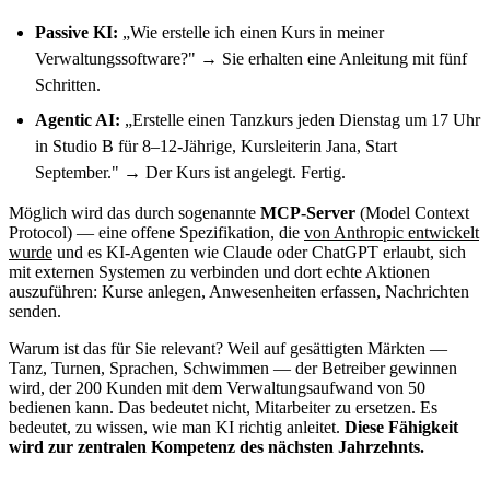
Passive KI:
„Wie erstelle ich einen Kurs in meiner
Verwaltungssoftware?" → Sie erhalten eine Anleitung mit fünf
Schritten.
Agentic AI:
„Erstelle einen Tanzkurs jeden Dienstag um 17 Uhr
in Studio B für 8–12-Jährige, Kursleiterin Jana, Start
September." → Der Kurs ist angelegt. Fertig.
Möglich wird das durch sogenannte
MCP-Server
(Model Context
Protocol) — eine offene Spezifikation, die
von Anthropic entwickelt
wurde
und es KI-Agenten wie Claude oder ChatGPT erlaubt, sich
mit externen Systemen zu verbinden und dort echte Aktionen
auszuführen: Kurse anlegen, Anwesenheiten erfassen, Nachrichten
senden.
Warum ist das für Sie relevant? Weil auf gesättigten Märkten —
Tanz, Turnen, Sprachen, Schwimmen — der Betreiber gewinnen
wird, der 200 Kunden mit dem Verwaltungsaufwand von 50
bedienen kann. Das bedeutet nicht, Mitarbeiter zu ersetzen. Es
bedeutet, zu wissen, wie man KI richtig anleitet.
Diese Fähigkeit
wird zur zentralen Kompetenz des nächsten Jahrzehnts.