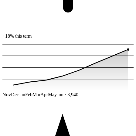
+18% this term
Nov
Dec
Jan
Feb
Mar
Apr
May
Jun · 3,940