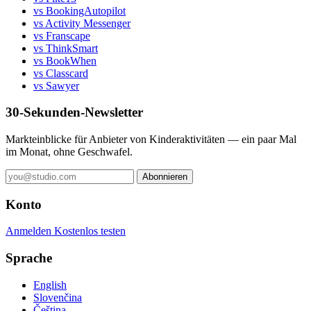
vs BookingAutopilot
vs Activity Messenger
vs Franscape
vs ThinkSmart
vs BookWhen
vs Classcard
vs Sawyer
30-Sekunden-Newsletter
Markteinblicke für Anbieter von Kinderaktivitäten — ein paar Mal
im Monat, ohne Geschwafel.
Abonnieren
Konto
Anmelden
Kostenlos testen
Sprache
English
Slovenčina
Čeština