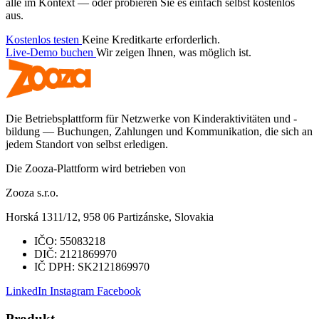
alle im Kontext — oder probieren Sie es einfach selbst kostenlos
aus.
Kostenlos testen
Keine Kreditkarte erforderlich.
Live-Demo buchen
Wir zeigen Ihnen, was möglich ist.
Die Betriebsplattform für Netzwerke von Kinderaktivitäten und -
bildung — Buchungen, Zahlungen und Kommunikation, die sich an
jedem Standort von selbst erledigen.
Die Zooza-Plattform wird betrieben von
Zooza s.r.o.
Horská 1311/12, 958 06 Partizánske, Slovakia
IČO:
55083218
DIČ:
2121869970
IČ DPH:
SK2121869970
LinkedIn
Instagram
Facebook
Produkt