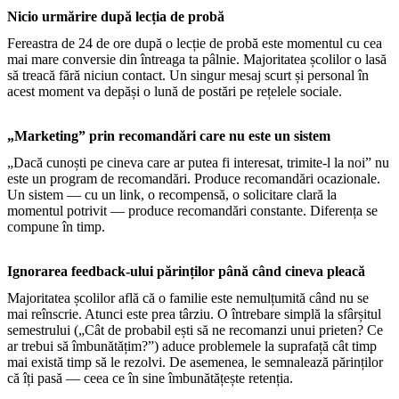
Nicio urmărire după lecția de probă
Fereastra de 24 de ore după o lecție de probă este momentul cu cea
mai mare conversie din întreaga ta pâlnie. Majoritatea școlilor o lasă
să treacă fără niciun contact. Un singur mesaj scurt și personal în
acest moment va depăși o lună de postări pe rețelele sociale.
„Marketing” prin recomandări care nu este un sistem
„Dacă cunoști pe cineva care ar putea fi interesat, trimite-l la noi” nu
este un program de recomandări. Produce recomandări ocazionale.
Un sistem — cu un link, o recompensă, o solicitare clară la
momentul potrivit — produce recomandări constante. Diferența se
compune în timp.
Ignorarea feedback-ului părinților până când cineva pleacă
Majoritatea școlilor află că o familie este nemulțumită când nu se
mai reînscrie. Atunci este prea târziu. O întrebare simplă la sfârșitul
semestrului („Cât de probabil ești să ne recomanzi unui prieten? Ce
ar trebui să îmbunătățim?”) aduce problemele la suprafață cât timp
mai există timp să le rezolvi. De asemenea, le semnalează părinților
că îți pasă — ceea ce în sine îmbunătățește retenția.