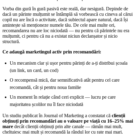
Vorba din gură în gură pasivă este reală, dar nesigură. Depinde de
dacă un părinte mulțumit se întâmplă să vorbească cu cineva al cărui
copil nu are încă o activitate, dacă subiectul apare natural, dacă își
amintește să menționeze numele tău. De cele mai multe ori,
recomandarea nu are loc niciodată — nu pentru că părintele nu era
mulțumit, ci pentru că nu a existat niciun declanșator și nicio
structură.
Ce adaugă marketingul activ prin recomandări:
Un mecanism clar și ușor pentru părinți de a-ți distribui școala
(un link, un card, un cod)
O recompensă mică, dar semnificativă atât pentru cel care
recomandă, cât și pentru noua familie
Un moment în relație când ceri explicit — lucru pe care
majoritatea școlilor nu îl face niciodată
Un studiu publicat în Journal of Marketing a constatat că
clienții
obținuți prin recomandări au o valoare pe viață cu 16–25% mai
mare
decât clienții obținuți prin alte canale — rămân mai mult,
cheltuiesc mai mult și recomandă la rândul lor cu rate mai mari.