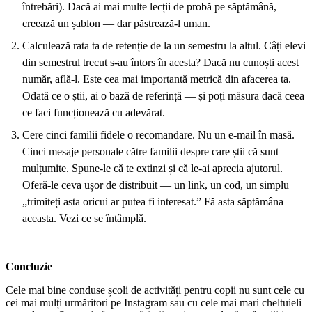
întrebări). Dacă ai mai multe lecții de probă pe săptămână,
creează un șablon — dar păstrează-l uman.
Calculează rata ta de retenție de la un semestru la altul. Câți elevi
din semestrul trecut s-au întors în acesta? Dacă nu cunoști acest
număr, află-l. Este cea mai importantă metrică din afacerea ta.
Odată ce o știi, ai o bază de referință — și poți măsura dacă ceea
ce faci funcționează cu adevărat.
Cere cinci familii fidele o recomandare. Nu un e-mail în masă.
Cinci mesaje personale către familii despre care știi că sunt
mulțumite. Spune-le că te extinzi și că le-ai aprecia ajutorul.
Oferă-le ceva ușor de distribuit — un link, un cod, un simplu
„trimiteți asta oricui ar putea fi interesat.” Fă asta săptămâna
aceasta. Vezi ce se întâmplă.
Concluzie
Cele mai bine conduse școli de activități pentru copii nu sunt cele cu
cei mai mulți urmăritori pe Instagram sau cu cele mai mari cheltuieli