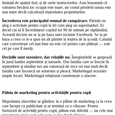
limitată de spațiul fizic și de orele instructorilor. Asta înseamnă că
valoarea fiecărui loc ocupat este mare, iar costul pierderii unuia este
mai mare decât calculează majoritatea proprietarilor.
Încrederea este principalul semnal de cumpărare.
Părinții nu
aleg o activitate pentru copii la fel cum aleg un supermarket. Ei
decid cui să îi încredințeze copilul lor 90 de minute pe săptămână.
Această decizie nu se ia pe baza unei reclame Facebook. Se ia pe
baza a ceea ce le-a spus un alt părinte la ieșirea de la școală. Canalul
care convertește cel mai bine nu este cel pentru care plătești — este
cel pe care îl meriți.
Deciziile sunt sezoniere, dar relațiile nu.
Înregistrările se grupează
în jurul lunilor septembrie și ianuarie. Dar familia care se înscrie în
septembrie și rămâne trei ani valorează de zece ori mai mult decât
familia care încearcă un semestru și pleacă. Marketingul sezonier
umple locuri. Marketingul relațional construiește o afacere.
Pâlnia de marketing pentru activitățile pentru copii
Majoritatea afacerilor se gândesc la o pâlnie de marketing ca la ceva
care începe cu publicitate și se termină cu o vânzare. Pentru
furnizorii de activități pentru copii, pâlnia este diferită — iar cele mai