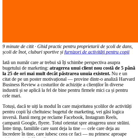
9 minute de citit · Ghid practic pentru proprietarii de școli de dans,
școli de înot, cluburi sportive și
furnizori de activități pentru copii
Iată un număr care ar trebui să îți schimbe perspectiva asupra
bugetului de marketing:
atragerea unui client nou costă de 5 până
la 25 de ori mai mult decât păstrarea unuia existent.
Nu e un
citat de pe un poster motivațional — provine dintr-o analiză Harvard
Business Review a costurilor de achiziție a clienților în diverse
industrii și se aplică la fel de bine pentru firmele mici ca și pentru
cele mari.
Totuși, dacă te uiți la modul în care majoritatea școlilor de activități
pentru copii își cheltuiesc bugetul de marketing, vei găsi logica
inversă. Banii merg pe reclame Facebook, Instagram Reels,
campanii Google, flyere. Totul orientat spre atragerea unor străini.
Între timp, familiile care sunt deja la tine — cele care deja au
încredere în tine, care iubesc ceea ce faci — nu primesc aproape