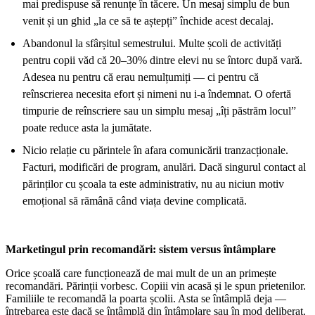
mai predispuse să renunțe în tăcere. Un mesaj simplu de bun
venit și un ghid „la ce să te aștepți” închide acest decalaj.
Abandonul la sfârșitul semestrului. Multe școli de activități
pentru copii văd că 20–30% dintre elevi nu se întorc după vară.
Adesea nu pentru că erau nemulțumiți — ci pentru că
reînscrierea necesita efort și nimeni nu i-a îndemnat. O ofertă
timpurie de reînscriere sau un simplu mesaj „îți păstrăm locul”
poate reduce asta la jumătate.
Nicio relație cu părintele în afara comunicării tranzacționale.
Facturi, modificări de program, anulări. Dacă singurul contact al
părinților cu școala ta este administrativ, nu au niciun motiv
emoțional să rămână când viața devine complicată.
Marketingul prin recomandări: sistem versus întâmplare
Orice școală care funcționează de mai mult de un an primește
recomandări. Părinții vorbesc. Copiii vin acasă și le spun prietenilor.
Familiile te recomandă la poarta școlii. Asta se întâmplă deja —
întrebarea este dacă se întâmplă din întâmplare sau în mod deliberat.