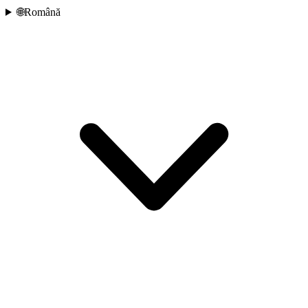
🌐
Română