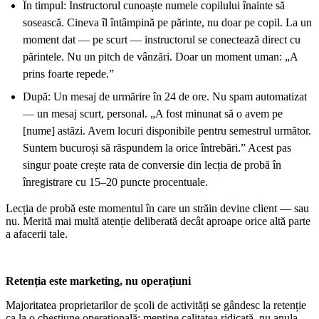
În timpul: Instructorul cunoaște numele copilului înainte să
sosească. Cineva îl întâmpină pe părinte, nu doar pe copil. La un
moment dat — pe scurt — instructorul se conectează direct cu
părintele. Nu un pitch de vânzări. Doar un moment uman: „A
prins foarte repede.”
După: Un mesaj de urmărire în 24 de ore. Nu spam automatizat
— un mesaj scurt, personal. „A fost minunat să o avem pe
[nume] astăzi. Avem locuri disponibile pentru semestrul următor.
Suntem bucuroși să răspundem la orice întrebări.” Acest pas
singur poate crește rata de conversie din lecția de probă în
înregistrare cu 15–20 puncte procentuale.
Lecția de probă este momentul în care un străin devine client — sau
nu. Merită mai multă atenție deliberată decât aproape orice altă parte
a afacerii tale.
Retenția este marketing, nu operațiuni
Majoritatea proprietarilor de școli de activități se gândesc la retenție
ca la o chestiune operațională: menține calitatea ridicată, nu anula