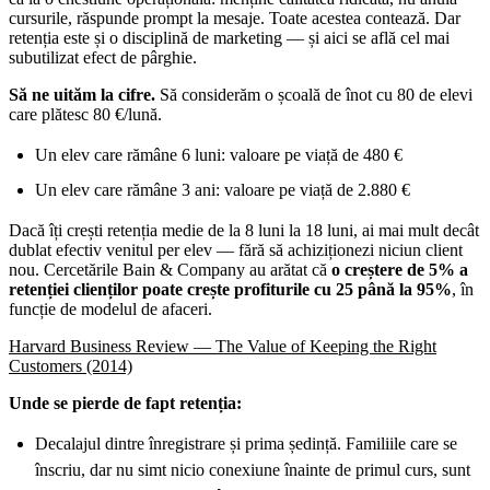
cursurile, răspunde prompt la mesaje. Toate acestea contează. Dar
retenția este și o disciplină de marketing — și aici se află cel mai
subutilizat efect de pârghie.
Să ne uităm la cifre.
Să considerăm o școală de înot cu 80 de elevi
care plătesc 80 €/lună.
Un elev care rămâne 6 luni: valoare pe viață de 480 €
Un elev care rămâne 3 ani: valoare pe viață de 2.880 €
Dacă îți crești retenția medie de la 8 luni la 18 luni, ai mai mult decât
dublat efectiv venitul per elev — fără să achiziționezi niciun client
nou. Cercetările Bain & Company au arătat că
o creștere de 5% a
retenției clienților poate crește profiturile cu 25 până la 95%
, în
funcție de modelul de afaceri.
Harvard Business Review — The Value of Keeping the Right
Customers (2014)
Unde se pierde de fapt retenția:
Decalajul dintre înregistrare și prima ședință. Familiile care se
înscriu, dar nu simt nicio conexiune înainte de primul curs, sunt