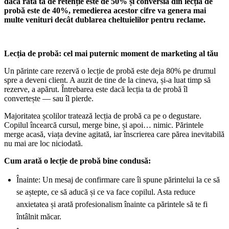
dacă rata ta de retenție este de 50% și conversia din lecția de
probă este de 40%, remedierea acestor cifre va genera mai
multe venituri decât dublarea cheltuielilor pentru reclame.
Lecția de probă: cel mai puternic moment de marketing al tău
Un părinte care rezervă o lecție de probă este deja 80% pe drumul
spre a deveni client. A auzit de tine de la cineva, și-a luat timp să
rezerve, a apărut. Întrebarea este dacă lecția ta de probă îl
convertește — sau îl pierde.
Majoritatea școlilor tratează lecția de probă ca pe o degustare.
Copilul încearcă cursul, merge bine, și apoi… nimic. Părintele
merge acasă, viața devine agitată, iar înscrierea care părea inevitabilă
nu mai are loc niciodată.
Cum arată o lecție de probă bine condusă:
Înainte: Un mesaj de confirmare care îi spune părintelui la ce să
se aștepte, ce să aducă și ce va face copilul. Asta reduce
anxietatea și arată profesionalism înainte ca părintele să te fi
întâlnit măcar.