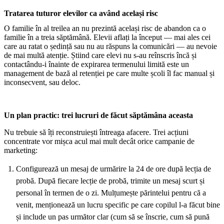
Tratarea tuturor elevilor ca având același risc
O familie în al treilea an nu prezintă același risc de abandon ca o
familie în a treia săptămână. Elevii aflați la început — mai ales cei
care au ratat o ședință sau nu au răspuns la comunicări — au nevoie
de mai multă atenție. Știind care elevi nu s-au reînscris încă și
contactându-i înainte de expirarea termenului limită este un
management de bază al retenției pe care multe școli îl fac manual și
inconsecvent, sau deloc.
Un plan practic: trei lucruri de făcut săptămâna aceasta
Nu trebuie să îți reconstruiești întreaga afacere. Trei acțiuni
concentrate vor mișca acul mai mult decât orice campanie de
marketing:
Configurează un mesaj de urmărire la 24 de ore după lecția de
probă. După fiecare lecție de probă, trimite un mesaj scurt și
personal în termen de o zi. Mulțumește părintelui pentru că a
venit, menționează un lucru specific pe care copilul l-a făcut bine
și include un pas următor clar (cum să se înscrie, cum să pună