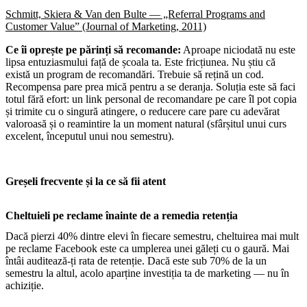
Schmitt, Skiera & Van den Bulte — „Referral Programs and
Customer Value” (Journal of Marketing, 2011)
Ce îi oprește pe părinți să recomande:
Aproape niciodată nu este
lipsa entuziasmului față de școala ta. Este fricțiunea. Nu știu că
există un program de recomandări. Trebuie să rețină un cod.
Recompensa pare prea mică pentru a se deranja. Soluția este să faci
totul fără efort: un link personal de recomandare pe care îl pot copia
și trimite cu o singură atingere, o reducere care pare cu adevărat
valoroasă și o reamintire la un moment natural (sfârșitul unui curs
excelent, începutul unui nou semestru).
Greșeli frecvente și la ce să fii atent
Cheltuieli pe reclame înainte de a remedia retenția
Dacă pierzi 40% dintre elevi în fiecare semestru, cheltuirea mai mult
pe reclame Facebook este ca umplerea unei găleți cu o gaură. Mai
întâi auditează-ți rata de retenție. Dacă este sub 70% de la un
semestru la altul, acolo aparține investiția ta de marketing — nu în
achiziție.