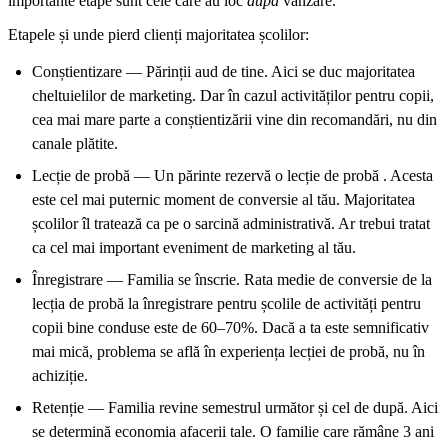
importante etape sunt cele care au loc
după
vânzare.
Etapele și unde pierd clienți majoritatea școlilor:
Conștientizare — Părinții aud de tine. Aici se duc majoritatea
cheltuielilor de marketing. Dar în cazul activităților pentru copii,
cea mai mare parte a conștientizării vine din recomandări, nu din
canale plătite.
Lecție de probă — Un părinte rezervă o lecție de probă . Acesta
este cel mai puternic moment de conversie al tău. Majoritatea
școlilor îl tratează ca pe o sarcină administrativă. Ar trebui tratat
ca cel mai important eveniment de marketing al tău.
Înregistrare — Familia se înscrie. Rata medie de conversie de la
lecția de probă la înregistrare pentru școlile de activități pentru
copii bine conduse este de 60–70%. Dacă a ta este semnificativ
mai mică, problema se află în experiența lecției de probă, nu în
achiziție.
Retenție — Familia revine semestrul următor și cel de după. Aici
se determină economia afacerii tale. O familie care rămâne 3 ani