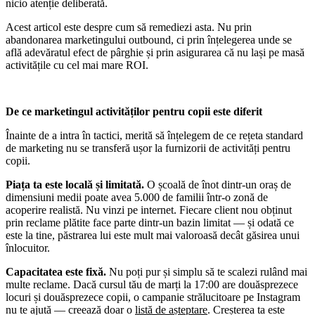
nicio atenție deliberată.
Acest articol este despre cum să remediezi asta. Nu prin
abandonarea marketingului outbound, ci prin înțelegerea unde se
află adevăratul efect de pârghie și prin asigurarea că nu lași pe masă
activitățile cu cel mai mare ROI.
De ce marketingul activităților pentru copii este diferit
Înainte de a intra în tactici, merită să înțelegem de ce rețeta standard
de marketing nu se transferă ușor la furnizorii de activități pentru
copii.
Piața ta este locală și limitată.
O școală de înot dintr-un oraș de
dimensiuni medii poate avea 5.000 de familii într-o zonă de
acoperire realistă. Nu vinzi pe internet. Fiecare client nou obținut
prin reclame plătite face parte dintr-un bazin limitat — și odată ce
este la tine, păstrarea lui este mult mai valoroasă decât găsirea unui
înlocuitor.
Capacitatea este fixă.
Nu poți pur și simplu să te scalezi rulând mai
multe reclame. Dacă cursul tău de marți la 17:00 are douăsprezece
locuri și douăsprezece copii, o campanie strălucitoare pe Instagram
nu te ajută — creează doar o
listă de așteptare
. Creșterea ta este