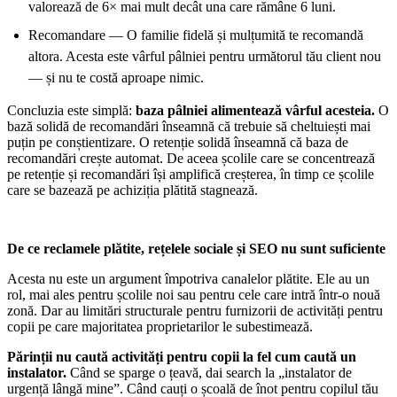
valorează de 6× mai mult decât una care rămâne 6 luni.
Recomandare — O familie fidelă și mulțumită te recomandă
altora. Acesta este vârful pâlniei pentru următorul tău client nou
— și nu te costă aproape nimic.
Concluzia este simplă:
baza pâlniei alimentează vârful acesteia.
O
bază solidă de recomandări înseamnă că trebuie să cheltuiești mai
puțin pe conștientizare. O retenție solidă înseamnă că baza de
recomandări crește automat. De aceea școlile care se concentrează
pe retenție și recomandări își amplifică creșterea, în timp ce școlile
care se bazează pe achiziția plătită stagnează.
De ce reclamele plătite, rețelele sociale și SEO nu sunt suficiente
Acesta nu este un argument împotriva canalelor plătite. Ele au un
rol, mai ales pentru școlile noi sau pentru cele care intră într-o nouă
zonă. Dar au limitări structurale pentru furnizorii de activități pentru
copii pe care majoritatea proprietarilor le subestimează.
Părinții nu caută activități pentru copii la fel cum caută un
instalator.
Când se sparge o țeavă, dai search la „instalator de
urgență lângă mine”. Când cauți o școală de înot pentru copilul tău