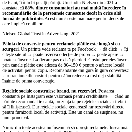
de 6 ani, îi întrebi pe alți părinți. Un studiu Nielsen din 2021 a
constatat că
88% dintre consumatori au mai multă încredere în
recomandările de la persoanele cunoscute decât în orice altă
formă de publicitate.
Acest număr este mai mare pentru deciziile
care implică copiii lor.
Nielsen Global Trust in Advertising, 2021
Pâlnia de conversie pentru reclamele plătite este lungă și cu
scurgeri.
Un părinte vede reclama ta pe Facebook → dă click → îți
citește site-ul → poate rezervă o lecție de probă → poate apare →
poate se înscrie. La fiecare pas există pierderi. Costul per elev înscris
prin canale plătite este adesea de 80–150 € pentru o afacere locală
de activități pentru copii. Recomandările din gură în gură convertesc
la o fracțiune din costuri pentru că încrederea a fost deja stabilită
înainte de prima conversație.
Rețelele sociale construiesc brand, nu rezervări.
Postarea
constantă pe Instagram este valoroasă pentru credibilitate — când un
părinte recomandat te caută, prezența ta pe rețelele sociale ar trebui
să îl liniștească. Dar rețelele sociale generează rar rezervări directe
pentru furnizorii locali de activități. Este un canal de susținere, nu
unul principal.
Nimic din toate acestea nu înseamnă să oprești reclamele. Înseamnă: