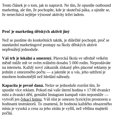
Tento článek je o tom, jak to napravit. Ne tím, že opustíte outbound
marketing, ale tím, že pochopíte, kde je skutečná páka, a ujistíte se,
že nenechává nejlépe výnosné aktivity ležet ladem.
Proč je marketing dětských aktivit jiný
Než se pustíme do konkrétních taktik, je důležité pochopit, proč se
standardní marketingové postupy na školy dětských aktivit
nepřenášejí jednoduše.
Váš trh je lokální a omezený.
Plavecká škola ve středně velkém
městě může mít ve svém reálném dosahu 5 000 rodin. Neprodáváte
na internetu. Každý nový zákazník získaný přes placené reklamy je
jedním z omezeného počtu — a jakmile je u vás, jeho udržení je
mnohem hodnotnější než hledání náhrady.
Kapacita je pevně daná.
Nelze se jednoduše rozrůst tím, že
spustíte více reklam. Pokud má vaše úterní hodina v 17:00 dvanáct
míst a dvanáct dětí, geniální Instagram kampaň vám nepomůže —
vytvoří jen
čekací listinu
. Váš růst je omezen fyzickým prostorem a
hodinami instruktorů. To znamená, že hodnota každého obsazeného
místa je vysoká a cena za jeho ztrátu je vyšší, než většina majitelů
počítá.