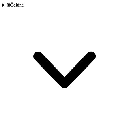
🌐
Čeština