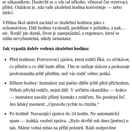
se zákazníkem. Doslechl se o vás od někoho, věnoval čas rezervaci,
přišel. Otázkou je, zda vaše zkušební hodina konvertuje — nebo
ztrácí.
Většina škol aktivit zachází se zkušební hodinou jako s
ochutnávkou. Dítě hodinu vyzkouší, proběhne v pořádku, a pak…
nic. Rodič jde domů, život je zaneprázdní, a registrace, která se
zdála nevyhnutelná, nikdy nenastane.
Jak vypadá dobře vedená zkušební hodina:
Před hodinou: Potvrzovací zpráva, která rodiči říká, co očekávat,
co přinést a co dítě bude dělat. Tím se snižuje úzkost a prokazuje
profesionalita ještě předtím, než vás rodič vůbec potká.
Během hodiny: Instruktor zná jméno dítěte ještě před příchodem.
Někdo přivítá rodiče, nejen dítě. V určitém okamžiku — krátce
— instruktor naváže přímý kontakt s rodičem. Ne prodejní řeč.
Jen lidský moment: „Opravdu rychle to chytila.“
Po hodině: Navazující zpráva do 24 hodin. Ne automatický
spam — krátká, osobní zpráva. „Bylo skvělé mít dnes [jméno] u
nás. Máme volná místa na příští pololetí. Rádi zodpovíme