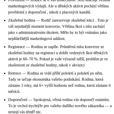
marketingových výdajů. Ale u dětských aktivit pochází většina
povědomí z doporučení , nikoli z placených kanálů.
Zkušební hodina — Rodič zarezervuje zkušební lekci . Toto je
váš nejsilnější moment konverze. Většina škol s ním zachází
jako s administrativním úkolem. Mělo by to být vnímáno jako
nejdůležitější marketingová událost.
Registrace — Rodina se zapíše. Průměrná míra konverze ze
zkušební hodiny na registraci u dobře vedených škol dětských
aktivit je 60–70 %. Pokud je vaše výrazně nižší, problém je ve
zkušenosti ze zkušební hodiny, nikoli v akvizici.
Retence — Rodina se vrátí příští pololetí a pololetí po něm.
Tady se určuje ekonomika vašeho podnikání. Rodina, která
zůstane 3 roky, má 6× vyšší hodnotu než rodina, která zůstane 6
měsíců.
Doporučení — Spokojená, věrná rodina vás doporučí ostatním.
To je vrchol trychtýře pro vašeho dalšího nového zákazníka — a
nestojí vás téměř nic.