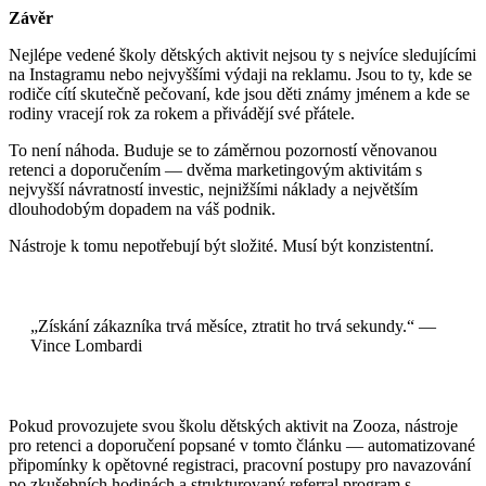
Závěr
Nejlépe vedené školy dětských aktivit nejsou ty s nejvíce sledujícími
na Instagramu nebo nejvyššími výdaji na reklamu. Jsou to ty, kde se
rodiče cítí skutečně pečovaní, kde jsou děti známy jménem a kde se
rodiny vracejí rok za rokem a přivádějí své přátele.
To není náhoda. Buduje se to záměrnou pozorností věnovanou
retenci a doporučením — dvěma marketingovým aktivitám s
nejvyšší návratností investic, nejnižšími náklady a největším
dlouhodobým dopadem na váš podnik.
Nástroje k tomu nepotřebují být složité. Musí být konzistentní.
„Získání zákazníka trvá měsíce, ztratit ho trvá sekundy.“ —
Vince Lombardi
Pokud provozujete svou školu dětských aktivit na Zooza, nástroje
pro retenci a doporučení popsané v tomto článku — automatizované
připomínky k opětovné registraci, pracovní postupy pro navazování
po zkušebních hodinách a strukturovaný referral program s