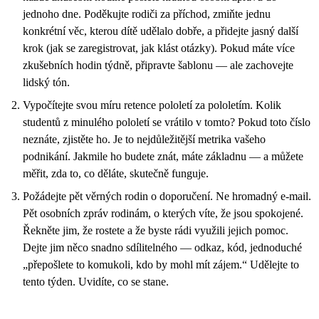
jednoho dne. Poděkujte rodiči za příchod, zmiňte jednu
konkrétní věc, kterou dítě udělalo dobře, a přidejte jasný další
krok (jak se zaregistrovat, jak klást otázky). Pokud máte více
zkušebních hodin týdně, připravte šablonu — ale zachovejte
lidský tón.
Vypočítejte svou míru retence pololetí za pololetím. Kolik
studentů z minulého pololetí se vrátilo v tomto? Pokud toto číslo
neznáte, zjistěte ho. Je to nejdůležitější metrika vašeho
podnikání. Jakmile ho budete znát, máte základnu — a můžete
měřit, zda to, co děláte, skutečně funguje.
Požádejte pět věrných rodin o doporučení. Ne hromadný e-mail.
Pět osobních zpráv rodinám, o kterých víte, že jsou spokojené.
Řekněte jim, že rostete a že byste rádi využili jejich pomoc.
Dejte jim něco snadno sdílitelného — odkaz, kód, jednoduché
„přepošlete to komukoli, kdo by mohl mít zájem.“ Udělejte to
tento týden. Uvidíte, co se stane.