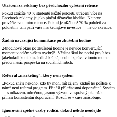
Utrácení za reklamy bez předchozího vyřešení retence
Pokud ztrácíte 40 % studentů každé pololetí, utrácení více na
Facebook reklamy je jako plnění děravého kbelíku. Nejprve
prověřte svou míru retence. Pokud je nižší než 70 % pololetí za
pololetím, tam patří vaše marketingové investice — ne do akvizice.
Žádná navazující komunikace po zkušební hodině
24hodinové okno po zkušební hodině je nejvíce konvertující
moment v celém vašem trychtýři. Většina škol ho nechá projít bez
jakéhokoli kontaktu. Jediná krátká, osobní zpráva v tomto momentu
předčí měsíc příspěvků na sociálních sítích.
Referral „marketing“, který není systém
„Pokud znáte někoho, kdo by mohl mít zájem, klidně ho pošlete k
nám“ není referral program. Přináší příležitostná doporučení. Systém
— s odkazem, odměnou, jasnou výzvou ve správný okamžik —
přináší konzistentní doporučení. Rozdíl se v čase znásobuje.
Ignorování zpětné vazby rodičů, dokud někdo neodejde