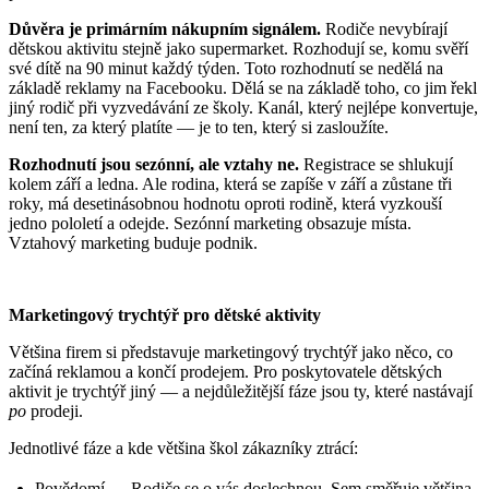
Důvěra je primárním nákupním signálem.
Rodiče nevybírají
dětskou aktivitu stejně jako supermarket. Rozhodují se, komu svěří
své dítě na 90 minut každý týden. Toto rozhodnutí se nedělá na
základě reklamy na Facebooku. Dělá se na základě toho, co jim řekl
jiný rodič při vyzvedávání ze školy. Kanál, který nejlépe konvertuje,
není ten, za který platíte — je to ten, který si zasloužíte.
Rozhodnutí jsou sezónní, ale vztahy ne.
Registrace se shlukují
kolem září a ledna. Ale rodina, která se zapíše v září a zůstane tři
roky, má desetinásobnou hodnotu oproti rodině, která vyzkouší
jedno pololetí a odejde. Sezónní marketing obsazuje místa.
Vztahový marketing buduje podnik.
Marketingový trychtýř pro dětské aktivity
Většina firem si představuje marketingový trychtýř jako něco, co
začíná reklamou a končí prodejem. Pro poskytovatele dětských
aktivit je trychtýř jiný — a nejdůležitější fáze jsou ty, které nastávají
po
prodeji.
Jednotlivé fáze a kde většina škol zákazníky ztrácí:
Povědomí — Rodiče se o vás doslechnou. Sem směřuje většina