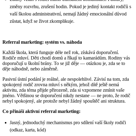
změny rozvrhu, zrušení hodin. Pokud je jediný kontakt rodičů s
vaší školou administrativní, nemají žádný emocionální důvod
zůstat, když se život zkomplikuje.
Referral marketing: systém vs. náhoda
Každá škola, která funguje déle než rok, získává doporučení.
Rodiče mluví. Děti chodí domů a říkají to kamarádům. Rodiny vás
doporučují u školní brány. To se již děje — otázkou je, zda se to
děje náhodně, nebo záměrně.
Pasivní ústní podání je reálné, ale nespolehlivé. Závisí na tom, zda
spokojený rodič zrovna mluví s někým, jehož dítě ještě nemá
aktivitu, zda téma přijde přirozeně, zda si vzpomene zmínit vaše
jméno. Většinou se doporučení nikdy nestane — ne proto, že rodič
nebyl spokojený, ale protože nebyl žádný spouštěč ani struktura.
Co přináší aktivní referral marketing:
Jasný, jednoduchý mechanismus pro sdílení vaší školy rodiči
(odkaz, karta, kód)