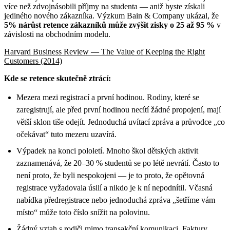
více než zdvojnásobili příjmy na studenta — aniž byste získali
jediného nového zákazníka. Výzkum Bain & Company ukázal, že
5% nárůst retence zákazníků může zvýšit zisky o 25 až 95 %
v
závislosti na obchodním modelu.
Harvard Business Review — The Value of Keeping the Right
Customers (2014)
Kde se retence skutečně ztrácí:
Mezera mezi registrací a první hodinou. Rodiny, které se
zaregistrují, ale před první hodinou necítí žádné propojení, mají
větší sklon tiše odejít. Jednoduchá uvítací zpráva a průvodce „co
očekávat“ tuto mezeru uzavírá.
Výpadek na konci pololetí. Mnoho škol dětských aktivit
zaznamenává, že 20–30 % studentů se po létě nevrátí. Často to
není proto, že byli nespokojeni — je to proto, že opětovná
registrace vyžadovala úsilí a nikdo je k ní nepodnítil. Včasná
nabídka předregistrace nebo jednoduchá zpráva „šetříme vám
místo“ může toto číslo snížit na polovinu.
Žádný vztah s rodiči mimo transakční komunikaci. Faktury,