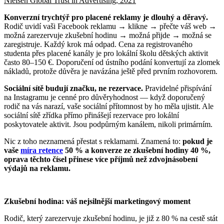
Nielsen Global Trust in Advertising, 2021
Konverzní trychtýř pro placené reklamy je dlouhý a děravý.
Rodič uvidí vaši Facebook reklamu → klikne → přečte váš web →
možná zarezervuje zkušební hodinu → možná přijde → možná se
zaregistruje. Každý krok má odpad. Cena za registrovaného
studenta přes placené kanály je pro lokální školu dětských aktivit
často 80–150 €. Doporučení od ústního podání konvertují za zlomek
nákladů, protože důvěra je navázána ještě před prvním rozhovorem.
Sociální sítě budují značku, ne rezervace.
Pravidelné přispívání
na Instagramu je cenné pro důvěryhodnost — když doporučený
rodič na vás narazí, vaše sociální přítomnost by ho měla ujistit. Ale
sociální sítě zřídka přímo přinášejí rezervace pro lokální
poskytovatele aktivit. Jsou podpůrným kanálem, nikoli primárním.
Nic z toho neznamená přestat s reklamami. Znamená to:
pokud je
vaše
míra retence
50 % a konverze ze zkušební hodiny 40 %,
oprava těchto čísel přinese více příjmů než zdvojnásobení
výdajů na reklamu.
Zkušební hodina: váš nejsilnější marketingový moment
Rodič, který zarezervuje zkušební hodinu, je již z 80 % na cestě stát