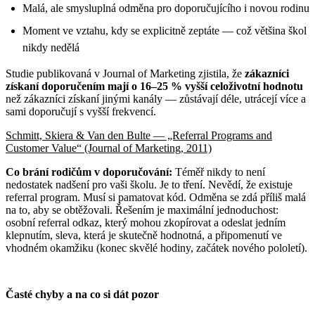
Malá, ale smysluplná odměna pro doporučujícího i novou rodinu
Moment ve vztahu, kdy se explicitně zeptáte — což většina škol
nikdy nedělá
Studie publikovaná v Journal of Marketing zjistila, že
zákazníci
získaní doporučením mají o 16–25 % vyšší celoživotní hodnotu
než zákazníci získaní jinými kanály — zůstávají déle, utrácejí více a
sami doporučují s vyšší frekvencí.
Schmitt, Skiera & Van den Bulte — „Referral Programs and
Customer Value“ (Journal of Marketing, 2011)
Co brání rodičům v doporučování:
Téměř nikdy to není
nedostatek nadšení pro vaši školu. Je to tření. Nevědí, že existuje
referral program. Musí si pamatovat kód. Odměna se zdá příliš malá
na to, aby se obtěžovali. Řešením je maximální jednoduchost:
osobní referral odkaz, který mohou zkopírovat a odeslat jedním
klepnutím, sleva, která je skutečně hodnotná, a připomenutí ve
vhodném okamžiku (konec skvělé hodiny, začátek nového pololetí).
Časté chyby a na co si dát pozor