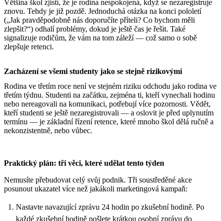
Většina škol zjistí, že je rodina nespokojená, když se nezaregistruje
znovu. Tehdy je již pozdě. Jednoduchá otázka na konci pololetí
(„Jak pravděpodobně nás doporučíte příteli? Co bychom měli
zlepšit?“) odhalí problémy, dokud je ještě čas je řešit. Také
signalizuje rodičům, že vám na tom záleží — což samo o sobě
zlepšuje retenci.
Zacházení se všemi studenty jako se stejně rizikovými
Rodina ve třetím roce není ve stejném riziku odchodu jako rodina ve
třetím týdnu. Studenti na začátku, zejména ti, kteří vynechali hodinu
nebo nereagovali na komunikaci, potřebují více pozornosti. Vědět,
kteří studenti se ještě nezaregistrovali — a oslovit je před uplynutím
termínu — je základní řízení retence, které mnoho škol dělá ručně a
nekonzistentně, nebo vůbec.
Praktický plán: tři věci, které udělat tento týden
Nemusíte přebudovat celý svůj podnik. Tři soustředěné akce
posunout ukazatel více než jakákoli marketingová kampaň:
Nastavte navazující zprávu 24 hodin po zkušební hodině. Po
každé zkušební hodině pošlete krátkou osobní zprávu do