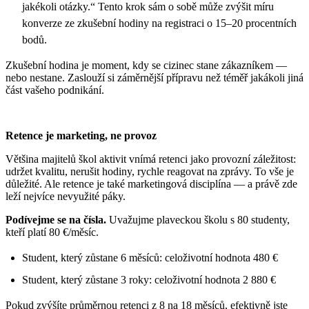
jakékoli otázky.“ Tento krok sám o sobě může zvýšit míru
konverze ze zkušební hodiny na registraci o 15–20 procentních
bodů.
Zkušební hodina je moment, kdy se cizinec stane zákazníkem —
nebo nestane. Zaslouží si záměrnější přípravu než téměř jakákoli jiná
část vašeho podnikání.
Retence je marketing, ne provoz
Většina majitelů škol aktivit vnímá retenci jako provozní záležitost:
udržet kvalitu, nerušit hodiny, rychle reagovat na zprávy. To vše je
důležité. Ale retence je také marketingová disciplína — a právě zde
leží nejvíce nevyužité páky.
Podívejme se na čísla.
Uvažujme plaveckou školu s 80 studenty,
kteří platí 80 €/měsíc.
Student, který zůstane 6 měsíců: celoživotní hodnota 480 €
Student, který zůstane 3 roky: celoživotní hodnota 2 880 €
Pokud zvýšíte průměrnou retenci z 8 na 18 měsíců, efektivně jste