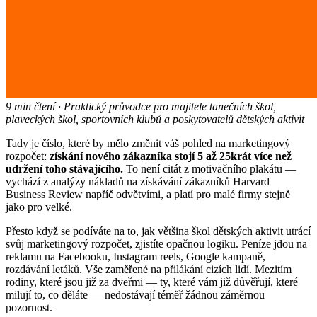
9 min čtení · Praktický průvodce pro majitele tanečních škol,
plaveckých škol, sportovních klubů a poskytovatelů dětských aktivit
Tady je číslo, které by mělo změnit váš pohled na marketingový
rozpočet:
získání nového zákazníka stojí 5 až 25krát více než
udržení toho stávajícího.
To není citát z motivačního plakátu —
vychází z analýzy nákladů na získávání zákazníků Harvard
Business Review napříč odvětvími, a platí pro malé firmy stejně
jako pro velké.
Přesto když se podíváte na to, jak většina škol dětských aktivit utrácí
svůj marketingový rozpočet, zjistíte opačnou logiku. Peníze jdou na
reklamu na Facebooku, Instagram reels, Google kampaně,
rozdávání letáků. Vše zaměřené na přilákání cizích lidí. Mezitím
rodiny, které jsou již za dveřmi — ty, které vám již důvěřují, které
milují to, co děláte — nedostávají téměř žádnou záměrnou
pozornost.