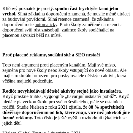
Klíčový poznatek je prostý:
spodní část trychtýře krmí jeho
vrchol.
Silná základna doporučení znamená, že musíte méně utrácet
za budování povědomí. Silná retence znamená, že základna
doporučení roste
automaticky
. Proto školy zaměřené na retenci a
doporučení svůj růst znásobují, zatímco školy spoléhající na
placenou akvizici běží na místě.
Proč placené reklamy, sociální sítě a SEO nestačí
Toto není argument proti placeným kanálům. Mají své místo,
zejména pro nové školy nebo školy vstupující do nové oblasti. Ale
mají strukturální omezení pro poskytovatele dětských aktivit, která
většina majitelů podceňuje.
Rodiče nevyhledávají dětské aktivity stejně jako instalatéra.
Když praskne trubka, vygooglíte „havarijní instalatér poblíž“. Když
hledáte plaveckou školu pro svého šestiletého, ptáte se ostatních
rodičů. Studie Nielsen z roku 2021 zjistila, že
88 % spotřebitelů
důvěřuje doporučením od lidí, které znají, více než jakékoli jiné
formě reklamy.
Toto číslo je ještě vyšší u rozhodnutí týkajících se
jejich dětí.