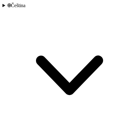
🌐
Čeština