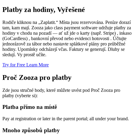
Platby za hodiny, Vyřešené
Rodiče kliknou na „Zaplatit.“ Místa jsou rezervována. Peníze dorazí
tam, kam mají. Zooza jako class payment software udržuje platby za
hodiny v chodu na pozadí — ať už jde o karty (např. Stripe) , inkaso
(GoCardless) , bankovní převod nebo evidenci hotovosti . Účtujte
jednorázově za tábor nebo nastavte splátkové plány pro průběžné
hodiny. Upomínky odcházejí včas. Faktury se generují. Dluhy se
sledují. Vy prostě učíte.
Try for Free
Learn More
Proč Zooza pro platby
Zde jsou stručné body, které můžete uvést pod Proč Zooza pro
platby (vyberte si):
Platba přímo na místě
Pay at registration or later in the parent portal; all under your brand.
Mnoho způsobů platby