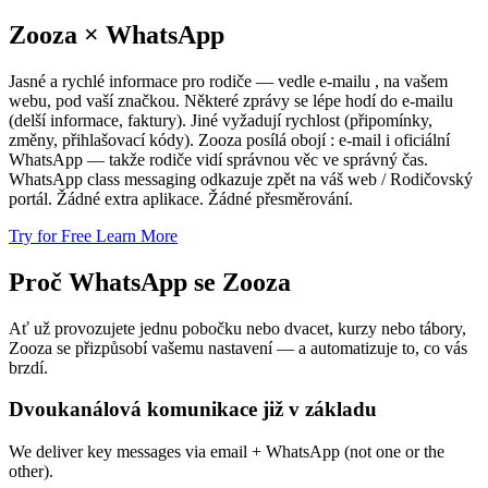
Zooza × WhatsApp
Jasné a rychlé informace pro rodiče — vedle e-mailu , na vašem
webu, pod vaší značkou. Některé zprávy se lépe hodí do e-mailu
(delší informace, faktury). Jiné vyžadují rychlost (připomínky,
změny, přihlašovací kódy). Zooza posílá obojí : e-mail i oficiální
WhatsApp — takže rodiče vidí správnou věc ve správný čas.
WhatsApp class messaging odkazuje zpět na váš web / Rodičovský
portál. Žádné extra aplikace. Žádné přesměrování.
Try for Free
Learn More
Proč WhatsApp se Zooza
Ať už provozujete jednu pobočku nebo dvacet, kurzy nebo tábory,
Zooza se přizpůsobí vašemu nastavení — a automatizuje to, co vás
brzdí.
Dvoukanálová komunikace již v základu
We deliver key messages via email + WhatsApp (not one or the
other).