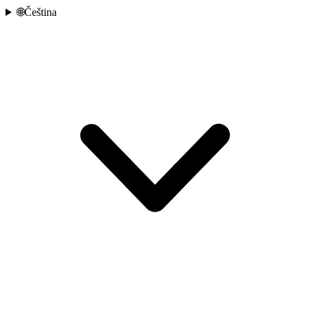
🌐
Čeština