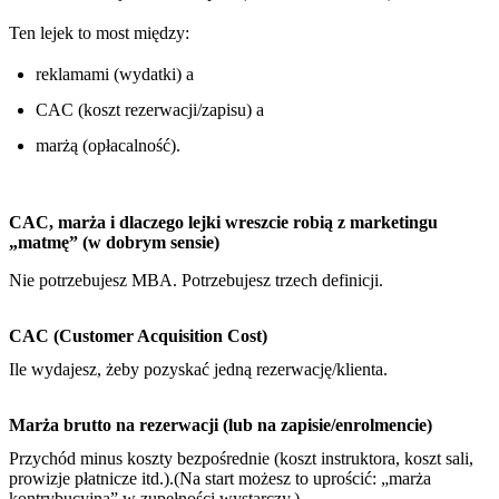
Ten lejek to most między:
reklamami (wydatki) a
CAC (koszt rezerwacji/zapisu) a
marżą (opłacalność).
CAC, marża i dlaczego lejki wreszcie robią z marketingu
„matmę” (w dobrym sensie)
Nie potrzebujesz MBA. Potrzebujesz trzech definicji.
CAC (Customer Acquisition Cost)
Ile wydajesz, żeby pozyskać jedną rezerwację/klienta.
Marża brutto na rezerwacji (lub na zapisie/enrolmencie)
Przychód minus koszty bezpośrednie (koszt instruktora, koszt sali,
prowizje płatnicze itd.).(Na start możesz to uprościć: „marża
kontrybucyjna” w zupełności wystarczy.)