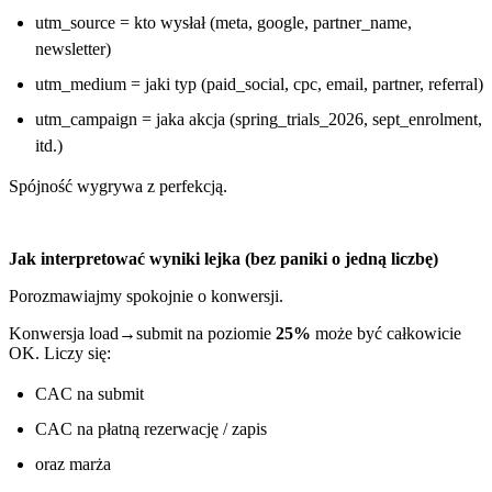
utm_source = kto wysłał (meta, google, partner_name,
newsletter)
utm_medium = jaki typ (paid_social, cpc, email, partner, referral)
utm_campaign = jaka akcja (spring_trials_2026, sept_enrolment,
itd.)
Spójność wygrywa z perfekcją.
Jak interpretować wyniki lejka (bez paniki o jedną liczbę)
Porozmawiajmy spokojnie o konwersji.
Konwersja load→submit na poziomie
25%
może być całkowicie
OK. Liczy się:
CAC na submit
CAC na płatną rezerwację / zapis
oraz marża