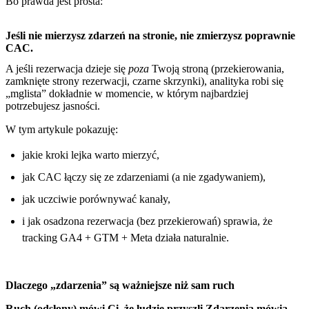
Bo prawda jest prosta:
Jeśli nie mierzysz zdarzeń na stronie, nie zmierzysz poprawnie
CAC.
A jeśli rezerwacja dzieje się
poza
Twoją stroną (przekierowania,
zamknięte strony rezerwacji, czarne skrzynki), analityka robi się
„mglista” dokładnie w momencie, w którym najbardziej
potrzebujesz jasności.
W tym artykule pokazuję:
jakie kroki lejka warto mierzyć,
jak CAC łączy się ze zdarzeniami (a nie zgadywaniem),
jak uczciwie porównywać kanały,
i jak osadzona rezerwacja (bez przekierowań) sprawia, że
tracking GA4 + GTM + Meta działa naturalnie.
Dlaczego „zdarzenia” są ważniejsze niż sam ruch
Ruch (odsłony) mówi Ci, że ludzie przyszli.
Zdarzenia mówią