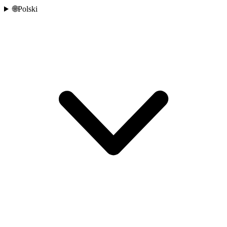
🌐
Polski