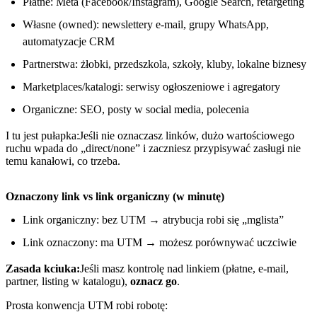
Płatne: Meta (Facebook/Instagram), Google Search, retargeting
Własne (owned): newslettery e-mail, grupy WhatsApp,
automatyzacje CRM
Partnerstwa: żłobki, przedszkola, szkoły, kluby, lokalne biznesy
Marketplaces/katalogi: serwisy ogłoszeniowe i agregatory
Organiczne: SEO, posty w social media, polecenia
I tu jest pułapka:Jeśli nie oznaczasz linków, dużo wartościowego
ruchu wpada do „direct/none” i zaczniesz przypisywać zasługi nie
temu kanałowi, co trzeba.
Oznaczony link vs link organiczny (w minutę)
Link organiczny: bez UTM → atrybucja robi się „mglista”
Link oznaczony: ma UTM → możesz porównywać uczciwie
Zasada kciuka:
Jeśli masz kontrolę nad linkiem (płatne, e-mail,
partner, listing w katalogu),
oznacz go
.
Prosta konwencja UTM robi robotę: