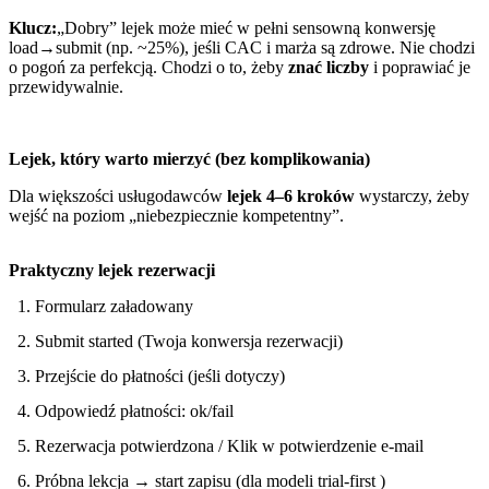
Klucz:
„Dobry” lejek może mieć w pełni sensowną konwersję
load→submit (np. ~25%), jeśli CAC i marża są zdrowe. Nie chodzi
o pogoń za perfekcją. Chodzi o to, żeby
znać liczby
i poprawiać je
przewidywalnie.
Lejek, który warto mierzyć (bez komplikowania)
Dla większości usługodawców
lejek 4–6 kroków
wystarczy, żeby
wejść na poziom „niebezpiecznie kompetentny”.
Praktyczny lejek rezerwacji
Formularz załadowany
Submit started (Twoja konwersja rezerwacji)
Przejście do płatności (jeśli dotyczy)
Odpowiedź płatności: ok/fail
Rezerwacja potwierdzona / Klik w potwierdzenie e-mail
Próbna lekcja → start zapisu (dla modeli trial-first )