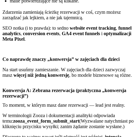
maile potwierdzające nie są klikane.
Zdarzenia zamieniają ścieżkę rezerwacji w coś, czym możesz
zarządzać jak lejkiem, a nie jak tajemnicą.
SEO notka (i to prawda): to sedno
website event tracking
,
funnel
analytics
,
conversion events
,
GA4 event funnels
i
optymalizacji
Meta Pixel
.
Co naprawdę znaczy „konwersja” w zajęciach dla dzieci
Na start usuńmy zamieszanie. W zajęciach dla dzieci zazwyczaj
masz
więcej niż jedną konwersję
, bo modele biznesowe są różne.
Konwersja A: Zebrana rezerwacja (praktyczna „konwersja
rezerwacji”)
To moment, w którym masz dane rezerwacji — lead jest realny.
W terminologii Zooza i dokumentacji analityki odpowiada
temu:
zooza_event_form_submit_start
(Wyzwalane natychmiast po
kliknięciu przycisku wysyłki; zanim żądanie zostanie wysłane.)
Dlaczego to ważne: nawet jeśli płatność jest później,
intencja