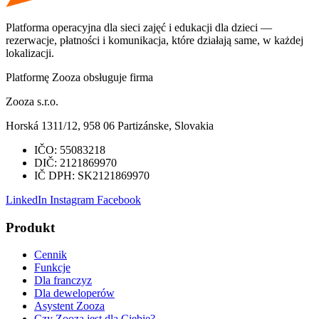
Platforma operacyjna dla sieci zajęć i edukacji dla dzieci —
rezerwacje, płatności i komunikacja, które działają same, w każdej
lokalizacji.
Platformę Zooza obsługuje firma
Zooza s.r.o.
Horská 1311/12, 958 06 Partizánske, Slovakia
IČO:
55083218
DIČ:
2121869970
IČ DPH:
SK2121869970
LinkedIn
Instagram
Facebook
Produkt
Cennik
Funkcje
Dla franczyz
Dla deweloperów
Asystent Zooza
Czy Zooza jest dla Ciebie?