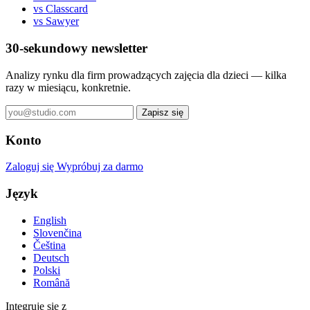
vs Classcard
vs Sawyer
30-sekundowy newsletter
Analizy rynku dla firm prowadzących zajęcia dla dzieci — kilka
razy w miesiącu, konkretnie.
Zapisz się
Konto
Zaloguj się
Wypróbuj za darmo
Język
English
Slovenčina
Čeština
Deutsch
Polski
Română
Integruje się z