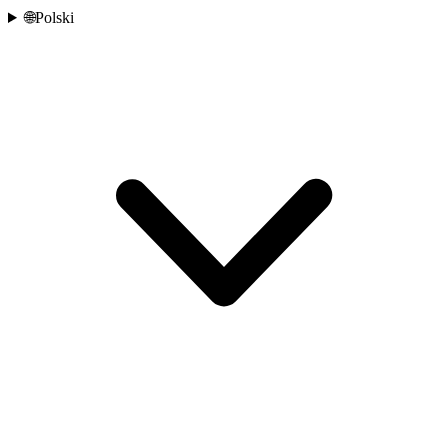
🌐
Polski