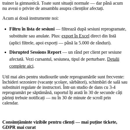
trainer la gimnastică. Toate sunt situații normale — dar până acum
nu aveai o privire de ansamblu asupra clienților afectați.
Acum ai două instrumente noi:
Filtru în lista de sesiuni
— filtrează după sesiuni reprogramate,
substituite sau anulate. Plus:
export în Excel
direct din listă
(aplici filtrele, apoi exporți — până la 5.000 de rânduri).
Disrupted Sessions Report
— un rând per client per sesiune
afectată. Vezi cursantul, sesiunea, tipul de perturbare.
Detalii
complete aici
.
Util mai ales pentru studiourile unde reprogramările sunt frecvente:
închideri sezoniere (vacanțe școlare, sărbători), schimbări de sală sau
substituiri regulate de instructori. Într-un studio de dans cu 3-4
reprogramări pe săptămână, raportul îți arată în 30 de secunde câți
părinți trebuie notificați — nu în 30 de minute de scroll prin
calendar.
Consimțăminte vizibile pentru clienți — mai puține tickete,
GDPR mai curat