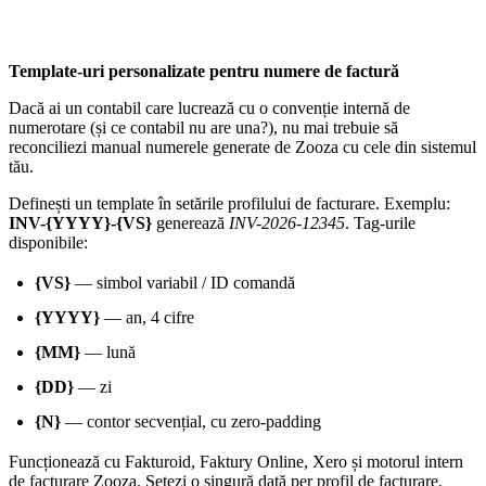
Template-uri personalizate pentru numere de factură
Dacă ai un contabil care lucrează cu o convenție internă de
numerotare (și ce contabil nu are una?), nu mai trebuie să
reconciliezi manual numerele generate de Zooza cu cele din sistemul
tău.
Definești un template în setările profilului de facturare. Exemplu:
INV-{YYYY}-{VS}
generează
INV-2026-12345
. Tag-urile
disponibile:
{VS}
— simbol variabil / ID comandă
{YYYY}
— an, 4 cifre
{MM}
— lună
{DD}
— zi
{N}
— contor secvențial, cu zero-padding
Funcționează cu Fakturoid, Faktury Online, Xero și motorul intern
de facturare Zooza. Setezi o singură dată per profil de facturare.