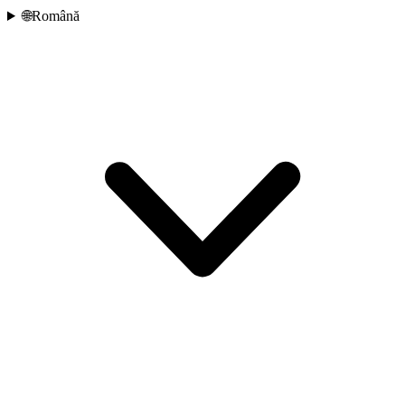
🌐
Română