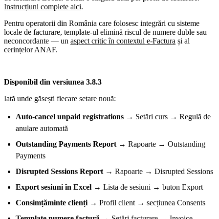
Instrucțiuni complete aici
.
Pentru operatorii din România care folosesc integrări cu sisteme
locale de facturare, template-ul elimină riscul de numere duble sau
neconcordante — un
aspect critic în contextul e-Factura
și al
cerințelor ANAF.
Disponibil din versiunea 3.8.3
Iată unde găsești fiecare setare nouă:
Auto-cancel unpaid registrations
→ Setări curs → Regulă de
anulare automată
Outstanding Payments Report
→ Rapoarte → Outstanding
Payments
Disrupted Sessions Report
→ Rapoarte → Disrupted Sessions
Export sesiuni în Excel
→ Lista de sesiuni → buton Export
Consimțăminte clienți
→ Profil client → secțiunea Consents
Template numere factură
→ Setări facturare → Invoice