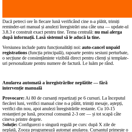
Dacă petreci ore în fiecare lună verificând cine n-a plătit, trimiți
reminder-uri manual și anulezi înregistrări una câte una — update-ul
3.8.3 e construit exact pentru tine. Tema centrală:
nu mai alerga
după informații. Lasă sistemul să le aducă la tine.
Versiunea include patru funcționalități noi:
auto-cancel unpaid
registrations
(funcția principală), rapoarte pentru sesiuni perturbate,
o secțiune de consimțăminte vizibilă direct pentru clienți și template-
uri personalizate pentru numere de factură. Le luăm pe rând.
Anularea automată a înregistrărilor neplătite — fără
intervenție manuală
Provocare:
Ai 80 de cursanți repartizați pe 6 cursuri. La începutul
fiecărei luni, verifici manual cine n-a plătit, trimiți mesaje, aștepți,
verifici din nou, apoi anulezi înregistrările restante. Cu 10-15
restanțieri pe lună, procesul consumă 2-3 ore — și tot scapă câte
cineva printre degete.
Soluție:
Configurezi o singură regulă pe curs: după X zile de
neplată, Zooza programează automat anularea. Cursantul primește o