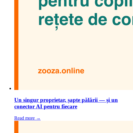
Un singur proprietar, șapte pălării — și un
conector AI pentru fiecare
Read more →