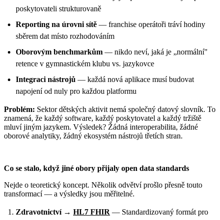
poskytovateli strukturovaně
Reporting na úrovni sítě
— franchise operátoři tráví hodiny
sběrem dat místo rozhodováním
Oborovým benchmarkům
— nikdo neví, jaká je „normální"
retence v gymnastickém klubu vs. jazykovce
Integraci nástrojů
— každá nová aplikace musí budovat
napojení od nuly pro každou platformu
Problém:
Sektor dětských aktivit nemá společný datový slovník. To
znamená, že každý software, každý poskytovatel a každý tržiště
mluví jiným jazykem. Výsledek? Žádná interoperabilita, žádné
oborové analytiky, žádný ekosystém nástrojů třetích stran.
Co se stalo, když jiné obory přijaly open data standards
Nejde o teoretický koncept. Několik odvětví prošlo přesně touto
transformací — a výsledky jsou měřitelné.
Zdravotnictví →
HL7 FHIR
— Standardizovaný formát pro