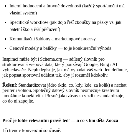
Interní hodnocení a úrovně dovedností (každý sport/umění má
vlastní systém)
Specifické workflow (jak dojo řeší zkoušky na pásky vs. jak
baletní škola řeší přeřazení)
Komunikační šablony a marketingové procesy
Cenové modely a balíčky — to je konkurenční výhoda
Inspirací může být i
Schema.org
— sdílený slovník pro
strukturovaná webová data, který používají Google, Bing i AI
vyhledávače. Nepředepisuje, jak má vypadat váš web. Jen definuje,
jak popsat sportovní událost tak, aby jí rozuměl kdokoliv.
Řešení:
Standardizovat jádro (kdo, co, kdy, kde, za kolik) a nechat
periferii volnou. Společný datový slovník neomezuje kreativitu —
umožňuje konektivitu. Přesně jako zásuvka v zdi nestandardizuje,
co do ní zapojíte.
Proč je tohle relevantní právě teď — a co s tím dělá Zooza
Tři trendy konvergují současně: