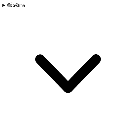
🌐
Čeština