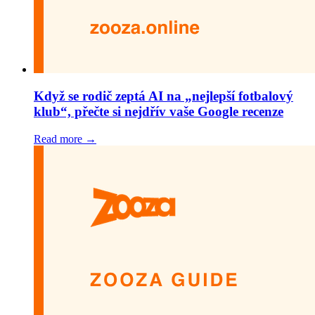
Když se rodič zeptá AI na „nejlepší fotbalový
klub“, přečte si nejdřív vaše Google recenze
Read more →