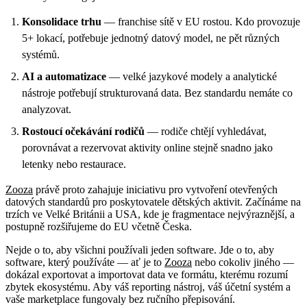
Konsolidace trhu
— franchise sítě v EU rostou. Kdo provozuje
5+ lokací, potřebuje jednotný datový model, ne pět různých
systémů.
AI a automatizace
— velké jazykové modely a analytické
nástroje potřebují strukturovaná data. Bez standardu nemáte co
analyzovat.
Rostoucí očekávání rodičů
— rodiče chtějí vyhledávat,
porovnávat a rezervovat aktivity online stejně snadno jako
letenky nebo restaurace.
Zooza
právě proto zahajuje iniciativu pro vytvoření otevřených
datových standardů pro poskytovatele dětských aktivit. Začínáme na
trzích ve Velké Británii a USA, kde je fragmentace nejvýraznější, a
postupně rozšiřujeme do EU včetně Česka.
Nejde o to, aby všichni používali jeden software. Jde o to, aby
software, který používáte — ať je to
Zooza
nebo cokoliv jiného —
dokázal exportovat a importovat data ve formátu, kterému rozumí
zbytek ekosystému. Aby váš reporting nástroj, váš účetní systém a
vaše marketplace fungovaly bez ručního přepisování.