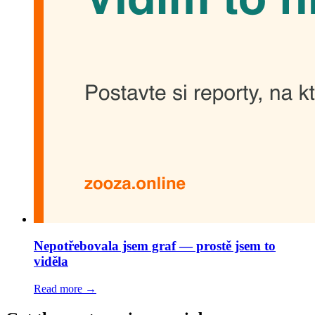
Nepotřebovala jsem graf — prostě jsem to
viděla
Read more →