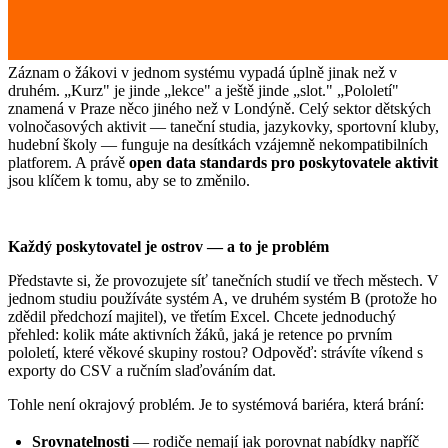
Záznam o žákovi v jednom systému vypadá úplně jinak než v
druhém. „Kurz" je jinde „lekce" a ještě jinde „slot." „Pololetí"
znamená v Praze něco jiného než v Londýně. Celý sektor dětských
volnočasových aktivit — taneční studia, jazykovky, sportovní kluby,
hudební školy — funguje na desítkách vzájemně nekompatibilních
platforem. A právě
open data standards pro poskytovatele aktivit
jsou klíčem k tomu, aby se to změnilo.
Každý poskytovatel je ostrov — a to je problém
Představte si, že provozujete síť tanečních studií ve třech městech. V
jednom studiu používáte systém A, ve druhém systém B (protože ho
zdědil předchozí majitel), ve třetím Excel. Chcete jednoduchý
přehled: kolik máte aktivních žáků, jaká je retence po prvním
pololetí, které věkové skupiny rostou? Odpověď: strávíte víkend s
exporty do CSV a ručním slaďováním dat.
Tohle není okrajový problém. Je to systémová bariéra, která brání:
Srovnatelnosti
— rodiče nemají jak porovnat nabídky napříč