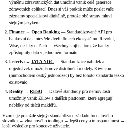
výměnu zdravotnických dat umožnil vznik celé generace
zdravotních aplikací. Dnes si váš praktik může poslat vaše
záznamy specialistovi digitálně, protože obě strany mluví
stejným jazykem.
Finance →
Open Banking
— Standardizované API pro
bankovní data otevřelo dveře fintech ekosystému. Revolut,
Wise, desítky dalších — všechny stojí na tom, že banky
zpřístupnily data v jednotném formátu.
Letectví →
IATA NDC
— Standardizace nabídek a
objednávek umožnila nové distribuční modely. Kiwi.com
(mimochodem český jednorožec) by bez tohoto standardu těžko
existovalo.
Reality →
RESO
— Datové standardy pro nemovitosti
umožnily vznik Zillow a dalších platforem, které agregují
nabídky od tisíců makléřů.
Vzorec je pokaždé stejný: standardizace základního datového
slovníku → vlna nového toolingu → lepší ceny a transparentnost →
lepší výsledky pro koncové uživatele.