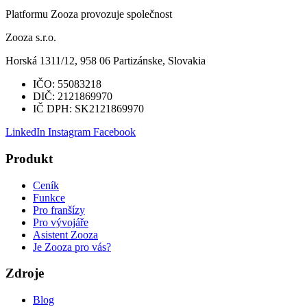
Platformu Zooza provozuje společnost
Zooza s.r.o.
Horská 1311/12, 958 06 Partizánske, Slovakia
IČO:
55083218
DIČ:
2121869970
IČ DPH:
SK2121869970
LinkedIn
Instagram
Facebook
Produkt
Ceník
Funkce
Pro franšízy
Pro vývojáře
Asistent Zooza
Je Zooza pro vás?
Zdroje
Blog