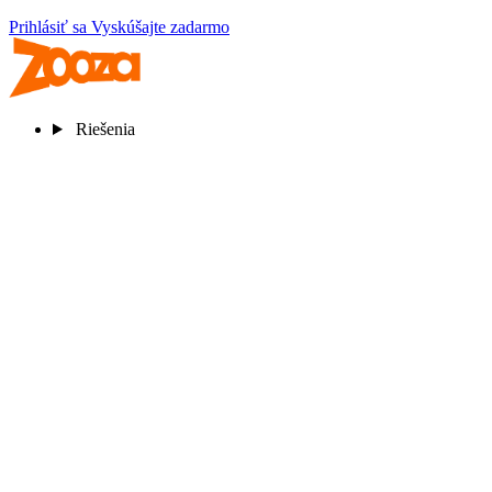
Prihlásiť sa
Vyskúšajte zadarmo
Riešenia