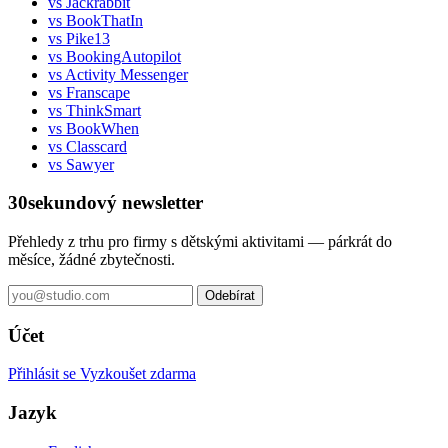
vs Jackrabbit
vs BookThatIn
vs Pike13
vs BookingAutopilot
vs Activity Messenger
vs Franscape
vs ThinkSmart
vs BookWhen
vs Classcard
vs Sawyer
30sekundový newsletter
Přehledy z trhu pro firmy s dětskými aktivitami — párkrát do
měsíce, žádné zbytečnosti.
Odebírat
Účet
Přihlásit se
Vyzkoušet zdarma
Jazyk