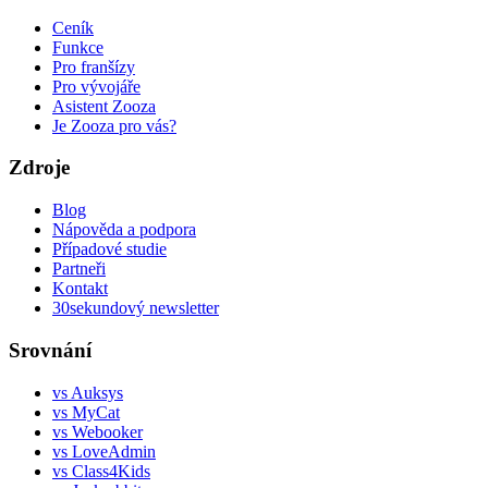
Ceník
Funkce
Pro franšízy
Pro vývojáře
Asistent Zooza
Je Zooza pro vás?
Zdroje
Blog
Nápověda a podpora
Případové studie
Partneři
Kontakt
30sekundový newsletter
Srovnání
vs Auksys
vs MyCat
vs Webooker
vs LoveAdmin
vs Class4Kids