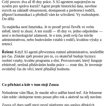
Celý proces: dva až tři dny práce. S AI agentem napojeným na
systém pro správu kurzů? Agent projde historická data, navrhne
rozvrh na základě obsazenosti, dostupnosti a preferencí rodičů,
připraví komunikaci a předloží vám ke schválení. Vy rozhodujete.
On dělá.
Ta majitelka není futuristka. Je to prostě první člověk ve svém
městě, který to zkusí. A ten rozdíl — tři dny vs. jedno odpoledne —
není o technologické zdatnosti. Je o tom, jestli svůj čas trávíte
administrativou, nebo budováním vztahů s rodiči, kvalitou výuky a
retencí.
Řešení:
Když AI agenti převezmou rutinní administrativu, neušetříte
jen čas. Získáte zpět prostor pro to, co skutečně buduje byznys:
osobní vztahy, kvalitu programu a růst. Provozovatel, který funguje
efektivně, nerůstá přidáváním hodin práce — roste tím, že investuje
uvolněný čas do věcí, které přinášejí hodnotu.
Co přichází a kde v tom stojí Zooza
Nebudeme vám říkat, že musíte něco udělat hned teď. Ale řekneme
vám tohle: sledujeme tento posun přes rok a aktivně na něj stavíme.
Zooza už dnes patří mezi první platformy pro správu dětských