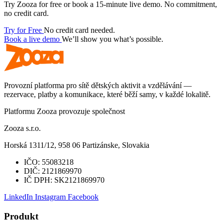
Try Zooza for free or book a 15-minute live demo. No commitment,
no credit card.
Try for Free
No credit card needed.
Book a live demo
We’ll show you what’s possible.
Provozní platforma pro sítě dětských aktivit a vzdělávání —
rezervace, platby a komunikace, které běží samy, v každé lokalitě.
Platformu Zooza provozuje společnost
Zooza s.r.o.
Horská 1311/12, 958 06 Partizánske, Slovakia
IČO:
55083218
DIČ:
2121869970
IČ DPH:
SK2121869970
LinkedIn
Instagram
Facebook
Produkt