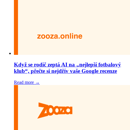
Když se rodič zeptá AI na „nejlepší fotbalový
klub“, přečte si nejdřív vaše Google recenze
Read more →