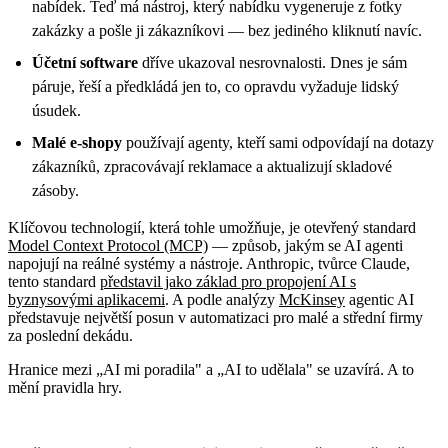
nabídek. Teď má nástroj, který nabídku vygeneruje z fotky
zakázky a pošle ji zákazníkovi — bez jediného kliknutí navíc.
Účetní software
dříve ukazoval nesrovnalosti. Dnes je sám
páruje, řeší a předkládá jen to, co opravdu vyžaduje lidský
úsudek.
Malé e-shopy
používají agenty, kteří sami odpovídají na dotazy
zákazníků, zpracovávají reklamace a aktualizují skladové
zásoby.
Klíčovou technologií, která tohle umožňuje, je otevřený standard
Model Context Protocol (MCP)
— způsob, jakým se AI agenti
napojují na reálné systémy a nástroje. Anthropic, tvůrce Claude,
tento standard
představil jako základ pro propojení AI s
byznysovými aplikacemi
. A podle analýzy
McKinsey
agentic AI
představuje největší posun v automatizaci pro malé a střední firmy
za poslední dekádu.
Hranice mezi „AI mi poradila" a „AI to udělala" se uzavírá. A to
mění pravidla hry.