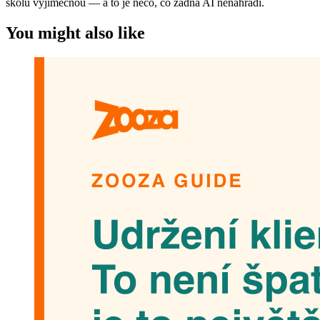
školu výjimečnou — a to je něco, co žádná AI nenahradí.
You might also like