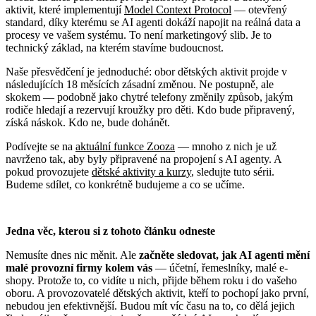
aktivit, které implementují
Model Context Protocol
— otevřený
standard, díky kterému se AI agenti dokáží napojit na reálná data a
procesy ve vašem systému. To není marketingový slib. Je to
technický základ, na kterém stavíme budoucnost.
Naše přesvědčení je jednoduché: obor dětských aktivit projde v
následujících 18 měsících zásadní změnou. Ne postupně, ale
skokem — podobně jako chytré telefony změnily způsob, jakým
rodiče hledají a rezervují kroužky pro děti. Kdo bude připravený,
získá náskok. Kdo ne, bude dohánět.
Podívejte se na
aktuální funkce Zooza
— mnoho z nich je už
navrženo tak, aby byly připravené na propojení s AI agenty. A
pokud provozujete
dětské aktivity a kurzy
, sledujte tuto sérii.
Budeme sdílet, co konkrétně budujeme a co se učíme.
Jedna věc, kterou si z tohoto článku odneste
Nemusíte dnes nic měnit. Ale
začněte sledovat, jak AI agenti mění
malé provozní firmy kolem vás
— účetní, řemeslníky, malé e-
shopy. Protože to, co vidíte u nich, přijde během roku i do vašeho
oboru. A provozovatelé dětských aktivit, kteří to pochopí jako první,
nebudou jen efektivnější. Budou mít víc času na to, co dělá jejich