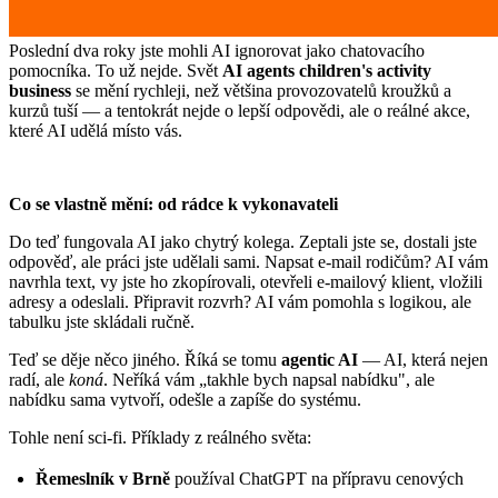
Poslední dva roky jste mohli AI ignorovat jako chatovacího
pomocníka. To už nejde. Svět
AI agents children's activity
business
se mění rychleji, než většina provozovatelů kroužků a
kurzů tuší — a tentokrát nejde o lepší odpovědi, ale o reálné akce,
které AI udělá místo vás.
Co se vlastně mění: od rádce k vykonavateli
Do teď fungovala AI jako chytrý kolega. Zeptali jste se, dostali jste
odpověď, ale práci jste udělali sami. Napsat e-mail rodičům? AI vám
navrhla text, vy jste ho zkopírovali, otevřeli e-mailový klient, vložili
adresy a odeslali. Připravit rozvrh? AI vám pomohla s logikou, ale
tabulku jste skládali ručně.
Teď se děje něco jiného. Říká se tomu
agentic AI
— AI, která nejen
radí, ale
koná
. Neříká vám „takhle bych napsal nabídku", ale
nabídku sama vytvoří, odešle a zapíše do systému.
Tohle není sci-fi. Příklady z reálného světa:
Řemeslník v Brně
používal ChatGPT na přípravu cenových