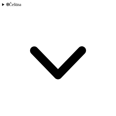
🌐
Čeština