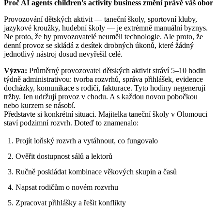
Proč AI agents children's activity business změní právě váš obor
Provozování dětských aktivit — taneční školy, sportovní kluby,
jazykové kroužky, hudební školy — je extrémně manuální byznys.
Ne proto, že by provozovatelé neuměli technologie. Ale proto, že
denní provoz se skládá z desítek drobných úkonů, které žádný
jednotlivý nástroj dosud nevyřešil celé.
Výzva:
Průměrný provozovatel dětských aktivit stráví 5–10 hodin
týdně administrativou: tvorba rozvrhů, správa přihlášek, evidence
docházky, komunikace s rodiči, fakturace. Tyto hodiny negenerují
tržby. Jen udržují provoz v chodu. A s každou novou pobočkou
nebo kurzem se násobí.
Představte si konkrétní situaci. Majitelka taneční školy v Olomouci
staví podzimní rozvrh. Doteď to znamenalo:
Projít loňský rozvrh a vytáhnout, co fungovalo
Ověřit dostupnost sálů a lektorů
Ručně poskládat kombinace věkových skupin a časů
Napsat rodičům o novém rozvrhu
Zpracovat přihlášky a řešit konflikty