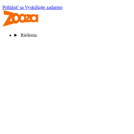
Prihlásiť sa
Vyskúšajte zadarmo
Riešenia