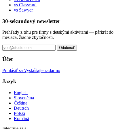
vs Classcard
vs Sawyer
30-sekundový newsletter
Prehľady z trhu pre firmy s detskými aktivitami — párkrát do
mesiaca, žiadne zbytočnosti.
Odoberať
Účet
Prihlásiť sa
Vyskúšajte zadarmo
Jazyk
English
Slovenčina
Čeština
Deutsch
Polski
Română
Integruje sa s