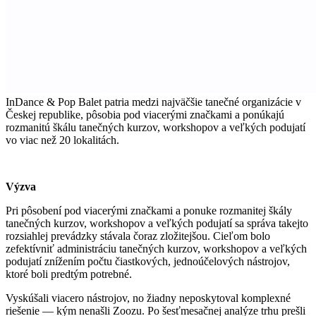
InDance & Pop Balet patria medzi najväčšie tanečné organizácie v
Českej republike, pôsobia pod viacerými značkami a ponúkajú
rozmanitú škálu tanečných kurzov, workshopov a veľkých podujatí
vo viac než 20 lokalitách.
Výzva
Pri pôsobení pod viacerými značkami a ponuke rozmanitej škály
tanečných kurzov, workshopov a veľkých podujatí sa správa takejto
rozsiahlej prevádzky stávala čoraz zložitejšou. Cieľom bolo
zefektívniť administráciu tanečných kurzov, workshopov a veľkých
podujatí znížením počtu čiastkových, jednoúčelových nástrojov,
ktoré boli predtým potrebné.
Vyskúšali viacero nástrojov, no žiadny neposkytoval komplexné
riešenie — kým nenašli Zoozu. Po šesťmesačnej analýze trhu prešli