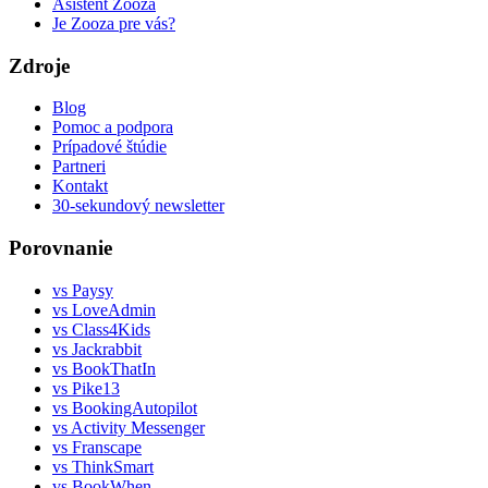
Asistent Zooza
Je Zooza pre vás?
Zdroje
Blog
Pomoc a podpora
Prípadové štúdie
Partneri
Kontakt
30-sekundový newsletter
Porovnanie
vs Paysy
vs LoveAdmin
vs Class4Kids
vs Jackrabbit
vs BookThatIn
vs Pike13
vs BookingAutopilot
vs Activity Messenger
vs Franscape
vs ThinkSmart
vs BookWhen