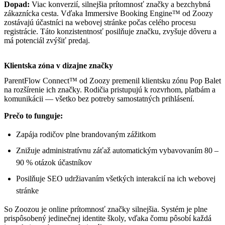
Dopad:
Viac konverzií, silnejšia prítomnosť značky a bezchybná
zákaznícka cesta. Vďaka Immersive Booking Engine™ od Zoozy
zostávajú účastníci na webovej stránke počas celého procesu
registrácie. Táto konzistentnosť posilňuje značku, zvyšuje dôveru a
má potenciál zvýšiť predaj.
Klientska zóna v dizajne značky
ParentFlow Connect™ od Zoozy premenil klientsku zónu Pop Balet
na rozšírenie ich značky. Rodičia pristupujú k rozvrhom, platbám a
komunikácii — všetko bez potreby samostatných prihlásení.
Prečo to funguje:
Zapája rodičov plne brandovaným zážitkom
Znižuje administratívnu záťaž automatickým vybavovaním 80 –
90 % otázok účastníkov
Posilňuje SEO udržiavaním všetkých interakcií na ich webovej
stránke
So Zoozou je online prítomnosť značky silnejšia. Systém je plne
prispôsobený jedinečnej identite školy, vďaka čomu pôsobí každá