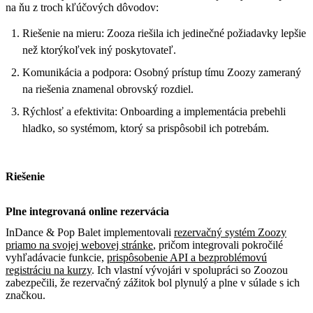
na ňu z troch kľúčových dôvodov:
Riešenie na mieru: Zooza riešila ich jedinečné požiadavky lepšie
než ktorýkoľvek iný poskytovateľ.
Komunikácia a podpora: Osobný prístup tímu Zoozy zameraný
na riešenia znamenal obrovský rozdiel.
Rýchlosť a efektivita: Onboarding a implementácia prebehli
hladko, so systémom, ktorý sa prispôsobil ich potrebám.
Riešenie
Plne integrovaná online rezervácia
InDance & Pop Balet implementovali
rezervačný systém Zoozy
priamo na svojej webovej stránke
, pričom integrovali pokročilé
vyhľadávacie funkcie,
prispôsobenie API a bezproblémovú
registráciu na kurzy
. Ich vlastní vývojári v spolupráci so Zoozou
zabezpečili, že rezervačný zážitok bol plynulý a plne v súlade s ich
značkou.