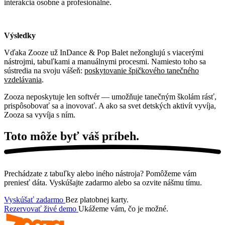
interakcia osobne a profesionálne.
Výsledky
Vďaka Zooze už InDance & Pop Balet nežonglujú s viacerými
nástrojmi, tabuľkami a manuálnymi procesmi. Namiesto toho sa
sústredia na svoju vášeň:
poskytovanie špičkového tanečného
vzdelávania
.
Zooza neposkytuje len softvér — umožňuje tanečným školám rásť,
prispôsobovať sa a inovovať. A ako sa svet detských aktivít vyvíja,
Zooza sa vyvíja s ním.
Toto môže byť váš
príbeh.
Prechádzate z tabuľky alebo iného nástroja? Pomôžeme vám
preniesť dáta. Vyskúšajte zadarmo alebo sa ozvite nášmu tímu.
Vyskúšať zadarmo
Bez platobnej karty.
Rezervovať živé demo
Ukážeme vám, čo je možné.