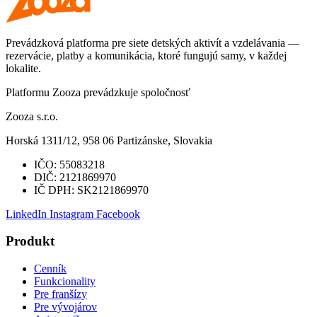
Prevádzková platforma pre siete detských aktivít a vzdelávania —
rezervácie, platby a komunikácia, ktoré fungujú samy, v každej
lokalite.
Platformu Zooza prevádzkuje spoločnosť
Zooza s.r.o.
Horská 1311/12, 958 06 Partizánske, Slovakia
IČO:
55083218
DIČ:
2121869970
IČ DPH:
SK2121869970
LinkedIn
Instagram
Facebook
Produkt
Cenník
Funkcionality
Pre franšízy
Pre vývojárov