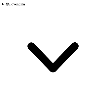
🌐
Slovenčina